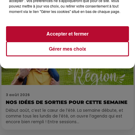
accepter". Vos préférences ne s'appliqueront que pour ce site. Vous
pouvez mettre à jour vos choix, ou retirer votre consentement à tout
moment via le lien "Gérer les cookies" situé en bas de chaque page.
Accepter et fermer
Gérer mes choix
3 août 2026
NOS IDÉES DE SORTIES POUR CETTE SEMAINE
Début août, c’est le cœur de l’été. La semaine débute, et
comme tous les lundis de l’été, on ouvre l’agenda qui est
encore bien rempli ! Entre sessions...