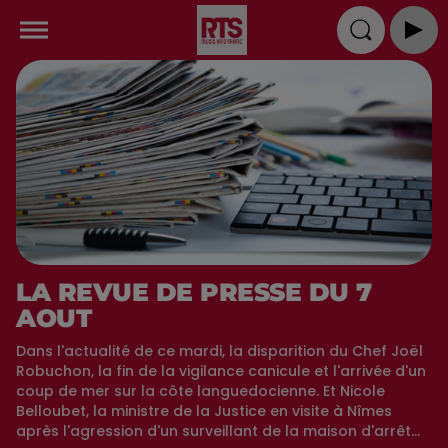
LA REVUE DE PRESSE DU 7
AOUT
Dans l'actualité de ce mardi, la disparition du Chef Joël
Robuchon, la fin de la vigilance canicule et l'arrivée d'un
coup de mer sur la côte languedocienne. Et Nicole
Belloubet, la ministre de la Justice en visite à Nîmes
après l'agression d'un surveillant de la maison d'arrêt...