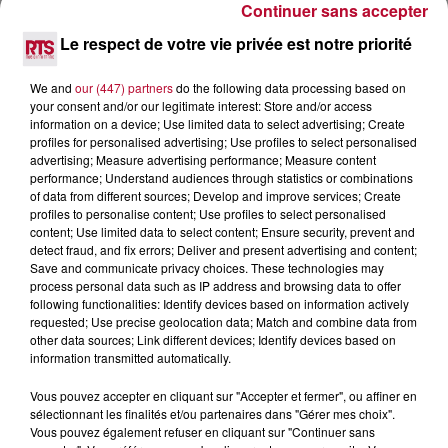
Continuer sans accepter
SPOTS DE SNORKELING À EXPLORER...
Pas besoin de bouteilles de plongée lourdes ni de diplômes
Le respect de votre vie privée est notre priorité
complexes pour observer la vie sous-marine. Cet été, un
masque, un tuba et une paire de palmes...
We and
our (447) partners
do the following data processing based on
your consent and/or our legitimate interest: Store and/or access
information on a device; Use limited data to select advertising; Create
profiles for personalised advertising; Use profiles to select personalised
advertising; Measure advertising performance; Measure content
performance; Understand audiences through statistics or combinations
of data from different sources; Develop and improve services; Create
profiles to personalise content; Use profiles to select personalised
content; Use limited data to select content; Ensure security, prevent and
detect fraud, and fix errors; Deliver and present advertising and content;
Save and communicate privacy choices. These technologies may
process personal data such as IP address and browsing data to offer
following functionalities: Identify devices based on information actively
requested; Use precise geolocation data; Match and combine data from
other data sources; Link different devices; Identify devices based on
information transmitted automatically.
Vous pouvez accepter en cliquant sur "Accepter et fermer", ou affiner en
3 août 2026
sélectionnant les finalités et/ou partenaires dans "Gérer mes choix".
SOIRÉE DJ PLAYA
Vous pouvez également refuser en cliquant sur "Continuer sans