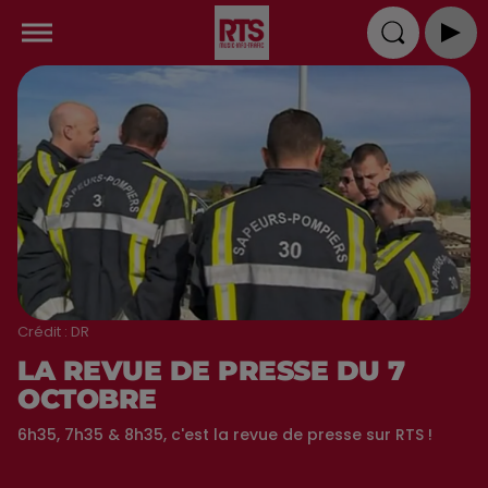
Crédit :
DR
LA REVUE DE PRESSE DU 7
OCTOBRE
6h35, 7h35 & 8h35, c'est la revue de presse sur RTS !