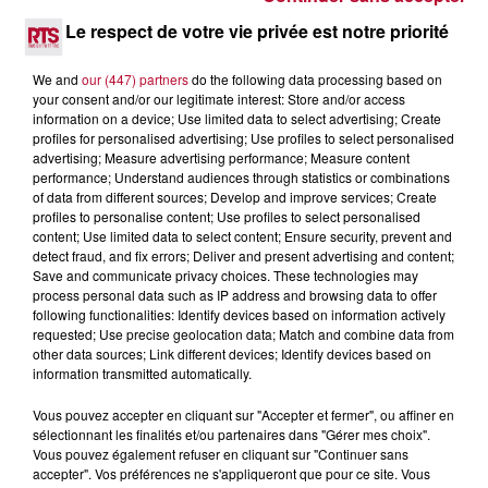
DINER CONCERT À LA MJC DE MARSEILLAN
Le respect de votre vie privée est notre priorité
We and
our (447) partners
do the following data processing based on
your consent and/or our legitimate interest: Store and/or access
information on a device; Use limited data to select advertising; Create
profiles for personalised advertising; Use profiles to select personalised
advertising; Measure advertising performance; Measure content
performance; Understand audiences through statistics or combinations
of data from different sources; Develop and improve services; Create
profiles to personalise content; Use profiles to select personalised
content; Use limited data to select content; Ensure security, prevent and
detect fraud, and fix errors; Deliver and present advertising and content;
Save and communicate privacy choices. These technologies may
process personal data such as IP address and browsing data to offer
following functionalities: Identify devices based on information actively
requested; Use precise geolocation data; Match and combine data from
other data sources; Link different devices; Identify devices based on
information transmitted automatically.
6 août 2026
NÎMES : « LE RÊVE DU GLADIATEUR » INVESTIT
Vous pouvez accepter en cliquant sur "Accepter et fermer", ou affiner en
LES ARÈNES CES 3...
sélectionnant les finalités et/ou partenaires dans "Gérer mes choix".
Vous pouvez également refuser en cliquant sur "Continuer sans
Après un franc succès l'été dernier, le spectacle « Le Rêve
accepter". Vos préférences ne s'appliqueront que pour ce site. Vous
du gladiateur » revient illuminer l'amphithéâtre romain les 6,