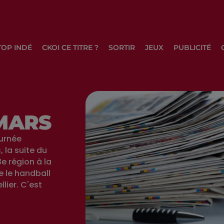
TOP INDÉ
CKOI CE TITRE ?
SORTIR
JEUX
PUBLICITÉ
 MARS
ournée
 la suite du
e région à la
e le handball
lier. C'est