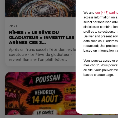
We and
our (447) partn
access information on a 
select personalised ad
7h21
4 août 2026
statistics or combinatio
profiles to select person
NÎMES : « LE RÊVE DU
FÊTE DE LA
Deliver and present adv
GLADIATEUR » INVESTIT LES
VILLEVEYR
data such as IP address 
ARÈNES CES 3...
requested; Use precise g
Après un franc succès l'été dernier, le
based on information tra
spectacle « Le Rêve du gladiateur »
revient illuminer l'amphithéâtre
Vous pouvez accepter en 
romain les 6, 7 et 8 août. Une fresque
mes choix". Vous pouvez
nocturne...
ce site. Vous pouvez met
bas de chaque page.