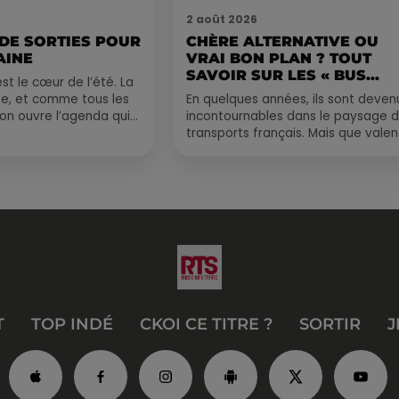
2 août 2026
 DE SORTIES POUR
CHÈRE ALTERNATIVE OU
AINE
VRAI BON PLAN ? TOUT
SAVOIR SUR LES « BUS...
st le cœur de l’été. La
e, et comme tous les
En quelques années, ils sont deven
, on ouvre l’agenda qui
incontournables dans le paysage 
 rempli ! Entre
transports français. Mais que valen
vraiment les bus longue distance ?
Entre petits...
T
TOP INDÉ
CKOI CE TITRE ?
SORTIR
J