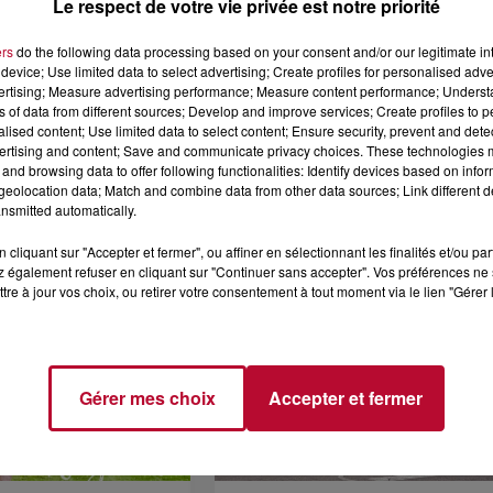
Le respect de votre vie privée est notre priorité
ers
do the following data processing based on your consent and/or our legitimate int
device; Use limited data to select advertising; Create profiles for personalised adver
vertising; Measure advertising performance; Measure content performance; Unders
4 août 2026
ns of data from different sources; Develop and improve services; Create profiles to 
alised content; Use limited data to select content; Ensure security, prevent and detect
 POLYNÉSIE À
HÉRAULT, PYRÉNÉES-
ertising and content; Save and communicate privacy choices. These technologies
AC
ORIENTALES : TROIS SPOT
and browsing data to offer following functionalities: Identify devices based on infor
DE SNORKELING À
eolocation data; Match and combine data from other data sources; Link different de
EXPLORER...
Pas besoin de bouteilles de plong
nsmitted automatically.
lourdes ni de diplômes complexes
pour observer la vie sous-marine. 
cliquant sur "Accepter et fermer", ou affiner en sélectionnant les finalités et/ou pa
été, un masque, un tuba et une pai
 également refuser en cliquant sur "Continuer sans accepter". Vos préférences ne 
de palmes...
tre à jour vos choix, ou retirer votre consentement à tout moment via le lien "Gérer 
Gérer mes choix
Accepter et fermer