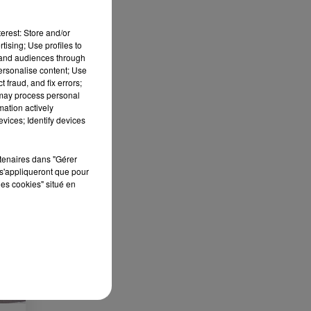
erest: Store and/or
tising; Use profiles to
tand audiences through
personalise content; Use
 fraud, and fix errors;
 may process personal
S
mation actively
vices; Identify devices
ée
Cet
rtenaires dans "Gérer
re
s'appliqueront que pour
les cookies" situé en