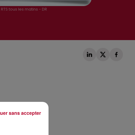
RTS tous les matins - DR
Publié : 8 mars 2018 à 9h03 par Loris Galofaro
uer sans accepter