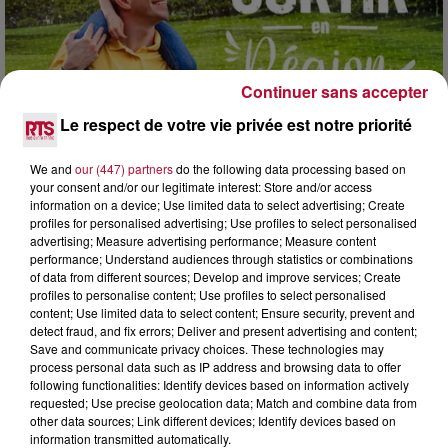
Continuer sans accepter
Le respect de votre vie privée est notre priorité
7 août 2026
NOS IDÉES DE SORTIE POUR CE WEEK-END
We and
our (447) partners
do the following data processing based on
Comme tous les vendredis, voici une petite sélection des
your consent and/or our legitimate interest: Store and/or access
rendez-vous à ne pas manquer dans le coin. Que vous ayez
information on a device; Use limited data to select advertising; Create
envie de voyager à l'autre bout du monde,...
profiles for personalised advertising; Use profiles to select personalised
advertising; Measure advertising performance; Measure content
performance; Understand audiences through statistics or combinations
of data from different sources; Develop and improve services; Create
profiles to personalise content; Use profiles to select personalised
content; Use limited data to select content; Ensure security, prevent and
detect fraud, and fix errors; Deliver and present advertising and content;
Save and communicate privacy choices. These technologies may
process personal data such as IP address and browsing data to offer
following functionalities: Identify devices based on information actively
requested; Use precise geolocation data; Match and combine data from
other data sources; Link different devices; Identify devices based on
information transmitted automatically.