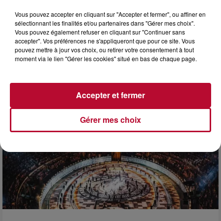
Vous pouvez accepter en cliquant sur "Accepter et fermer", ou affiner en
sélectionnant les finalités et/ou partenaires dans "Gérer mes choix".
Vous pouvez également refuser en cliquant sur "Continuer sans
accepter". Vos préférences ne s'appliqueront que pour ce site. Vous
7 août 2026
pouvez mettre à jour vos choix, ou retirer votre consentement à tout
moment via le lien "Gérer les cookies" situé en bas de chaque page.
DINER CONCERT À LA MJC DE MARSEILLAN
Accepter et fermer
Gérer mes choix