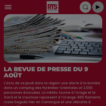
LA REVUE DE PRESSE DU 9
AOÛT
L'actu de ce jeudi dans la région: une alerte à la bombe
dans un camping des Pyrénées-Orientales et 2.000
personnes évacuées. La météo tourne à l'orage et le
Gard et le Vaucluse repassent à l'orange. 600 flamants
roses bagués hier en Camargue et une zébrette à