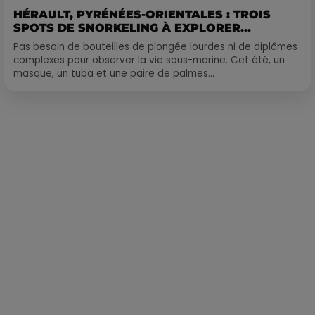
HÉRAULT, PYRÉNÉES-ORIENTALES : TROIS
SPOTS DE SNORKELING À EXPLORER...
Pas besoin de bouteilles de plongée lourdes ni de diplômes
complexes pour observer la vie sous-marine. Cet été, un
masque, un tuba et une paire de palmes...
Publié : 9 août 2018 à 9h30 par Laurent Aubry