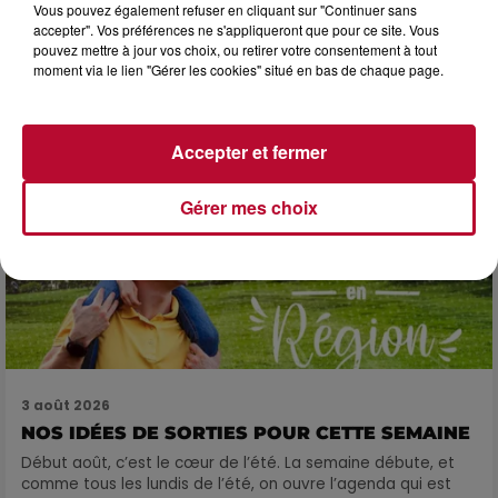
3 août 2026
Vous pouvez également refuser en cliquant sur "Continuer sans
accepter". Vos préférences ne s'appliqueront que pour ce site. Vous
SOIRÉE DJ PLAYA
pouvez mettre à jour vos choix, ou retirer votre consentement à tout
moment via le lien "Gérer les cookies" situé en bas de chaque page.
Accepter et fermer
Gérer mes choix
3 août 2026
NOS IDÉES DE SORTIES POUR CETTE SEMAINE
Début août, c’est le cœur de l’été. La semaine débute, et
comme tous les lundis de l’été, on ouvre l’agenda qui est