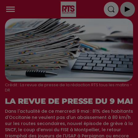
Crédit :
La revue de presse de la rédaction RTS tous les matins -
DR
LA REVUE DE PRESSE DU 9 MAI
Dans l'actualité de ce mercredi 9 mai : 81% des habitants
d'Occitanie ne veulent pas d'un abaissement à 80 km/h
sur les routes secondaires, nouvel épisode de grève à la
SNCF, le coup d'envoi du FISE à Montpellier, le retour
triomphal des joueurs de l'USAP à Perpignan ou encore