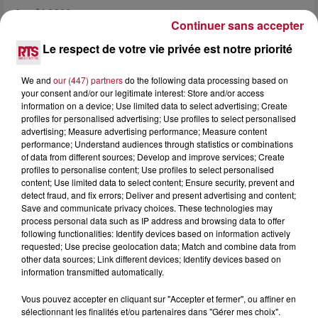
4 août 2026
Continuer sans accepter
HÉRAULT, PYRÉNÉES-ORIENTALES : TROIS
SPOTS DE SNORKELING À EXPLORER...
Le respect de votre vie privée est notre priorité
Pas besoin de bouteilles de plongée lourdes ni de diplômes
complexes pour observer la vie sous-marine. Cet été, un
We and
our (447) partners
do the following data processing based on
masque, un tuba et une paire de palmes...
your consent and/or our legitimate interest: Store and/or access
information on a device; Use limited data to select advertising; Create
profiles for personalised advertising; Use profiles to select personalised
advertising; Measure advertising performance; Measure content
performance; Understand audiences through statistics or combinations
of data from different sources; Develop and improve services; Create
profiles to personalise content; Use profiles to select personalised
content; Use limited data to select content; Ensure security, prevent and
detect fraud, and fix errors; Deliver and present advertising and content;
Save and communicate privacy choices. These technologies may
process personal data such as IP address and browsing data to offer
following functionalities: Identify devices based on information actively
requested; Use precise geolocation data; Match and combine data from
other data sources; Link different devices; Identify devices based on
information transmitted automatically.
Vous pouvez accepter en cliquant sur "Accepter et fermer", ou affiner en
sélectionnant les finalités et/ou partenaires dans "Gérer mes choix".