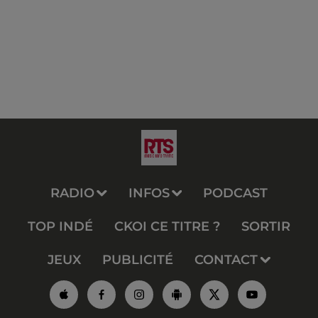
RADIO
INFOS
PODCAST
TOP INDÉ
CKOI CE TITRE ?
SORTIR
JEUX
PUBLICITÉ
CONTACT