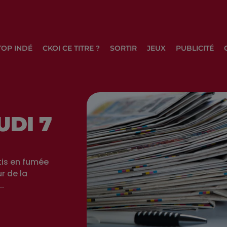
TOP INDÉ
CKOI CE TITRE ?
SORTIR
JEUX
PUBLICITÉ
UDI 7
tis en fumée
r de la
..