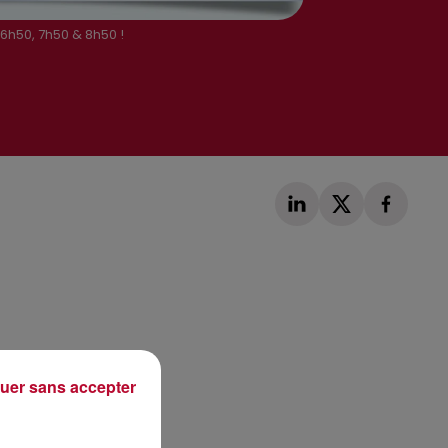
 6h50, 7h50 & 8h50 !
Publié : 7 mars 2019 à 6h59 par Loris Galofaro
uer sans accepter