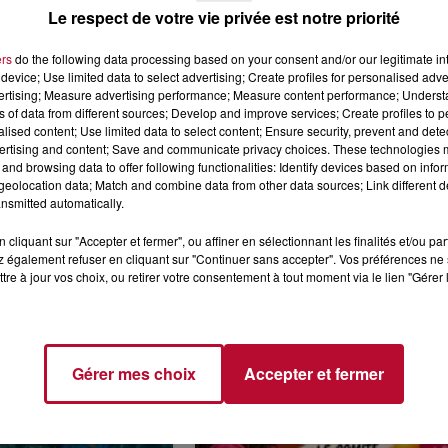
Le respect de votre vie privée est notre priorité
ers
do the following data processing based on your consent and/or our legitimate int
device; Use limited data to select advertising; Create profiles for personalised adver
vertising; Measure advertising performance; Measure content performance; Unders
ns of data from different sources; Develop and improve services; Create profiles to 
6 août 2026
alised content; Use limited data to select content; Ensure security, prevent and detect
CERT À LA MJC DE
NÎMES : « LE RÊVE DU
ertising and content; Save and communicate privacy choices. These technologies
AN
GLADIATEUR » INVESTIT L
and browsing data to offer following functionalities: Identify devices based on infor
ARÈNES CES 3...
eolocation data; Match and combine data from other data sources; Link different de
nsmitted automatically.
Après un franc succès l'été dernier,
spectacle « Le Rêve du gladiateur 
cliquant sur "Accepter et fermer", ou affiner en sélectionnant les finalités et/ou pa
revient illuminer l'amphithéâtre
 également refuser en cliquant sur "Continuer sans accepter". Vos préférences ne 
romain les 6, 7 et 8 août. Une fres
tre à jour vos choix, ou retirer votre consentement à tout moment via le lien "Gérer 
nocturne...
Gérer mes choix
Accepter et fermer