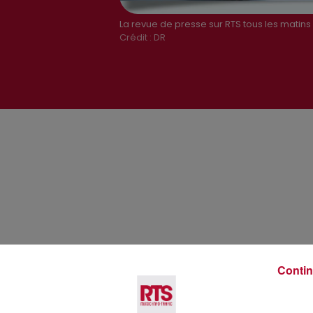
La revue de presse sur RTS tous les matins
Crédit :
DR
Voir plus
Contin