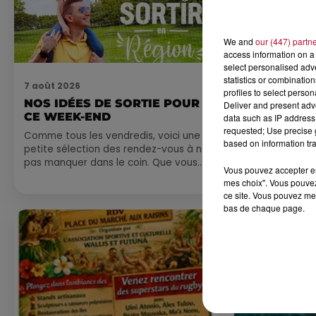
We and
our (447) partn
access information on a 
select personalised ad
statistics or combinatio
7 août 2026
7 août 2026
profiles to select person
NOS IDÉES DE SORTIE POUR
DINER CON
Deliver and present adv
CE WEEK-END
MARSEILL
data such as IP address 
requested; Use precise g
Comme tous les vendredis, voici une
based on information tra
petite sélection des rendez-vous à ne
pas manquer dans le coin. Que vous
Vous pouvez accepter en 
ayez envie de voyager à l'autre bout
mes choix". Vous pouvez
du monde,...
ce site. Vous pouvez met
bas de chaque page.