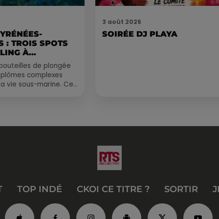
3 août 2026
PYRÉNÉES-
SOIRÉE DJ PLAYA
 : TROIS SPOTS
LING À
.
bouteilles de plongée
diplômes complexes
la vie sous-marine. Cet
, un tuba et une paire
T
TOP INDÉ
CKOI CE TITRE ?
SORTIR
J