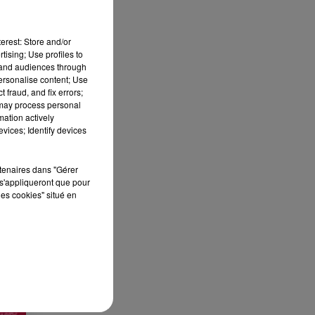
erest: Store and/or
tising; Use profiles to
tand audiences through
personalise content; Use
 fraud, and fix errors;
 may process personal
ES
mation actively
vices; Identify devices
 le
»
rtenaires dans "Gérer
s'appliqueront que pour
que
les cookies" situé en