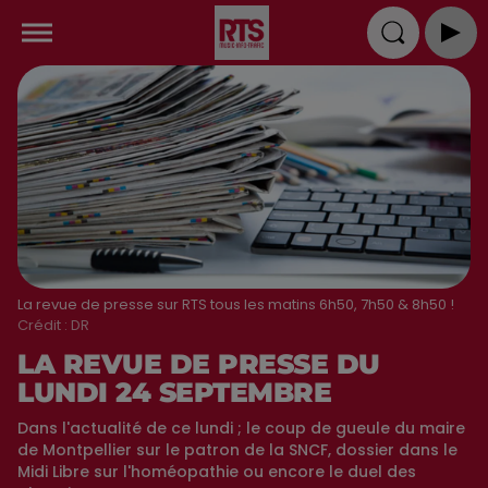
La revue de presse sur RTS tous les matins 6h50, 7h50 & 8h50 !
Crédit :
DR
LA REVUE DE PRESSE DU
LUNDI 24 SEPTEMBRE
Dans l'actualité de ce lundi ; le coup de gueule du maire
de Montpellier sur le patron de la SNCF, dossier dans le
Midi Libre sur l'homéopathie ou encore le duel des