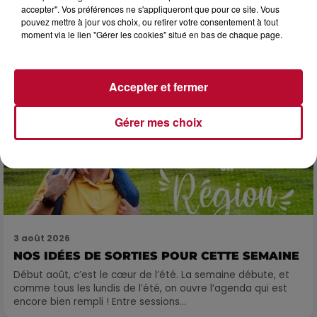
SOIRÉE DJ PLAYA
accepter". Vos préférences ne s'appliqueront que pour ce site. Vous
pouvez mettre à jour vos choix, ou retirer votre consentement à tout
moment via le lien "Gérer les cookies" situé en bas de chaque page.
Accepter et fermer
Gérer mes choix
3 août 2026
NOS IDÉES DE SORTIES POUR CETTE SEMAINE
Début août, c’est le cœur de l’été. La semaine débute, et
comme tous les lundis de l’été, on ouvre l’agenda qui est
encore bien rempli ! Entre sessions...