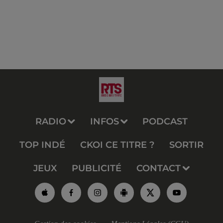
RADIO
INFOS
PODCAST
TOP INDÉ
CKOI CE TITRE ?
SORTIR
JEUX
PUBLICITÉ
CONTACT