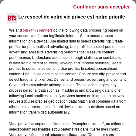
HÉRAULT, PYRÉNÉES-ORIENTALES : TROIS
Continuer sans accepter
SPOTS DE SNORKELING À EXPLORER...
Le respect de votre vie privée est notre priorité
Pas besoin de bouteilles de plongée lourdes ni de diplômes
complexes pour observer la vie sous-marine. Cet été, un
masque, un tuba et une paire de palmes...
We and
our (447) partners
do the following data processing based on
your consent and/or our legitimate interest: Store and/or access
information on a device; Use limited data to select advertising; Create
profiles for personalised advertising; Use profiles to select personalised
advertising; Measure advertising performance; Measure content
performance; Understand audiences through statistics or combinations
of data from different sources; Develop and improve services; Create
profiles to personalise content; Use profiles to select personalised
content; Use limited data to select content; Ensure security, prevent and
detect fraud, and fix errors; Deliver and present advertising and content;
Save and communicate privacy choices. These technologies may
process personal data such as IP address and browsing data to offer
following functionalities: Identify devices based on information actively
requested; Use precise geolocation data; Match and combine data from
other data sources; Link different devices; Identify devices based on
information transmitted automatically.
Vous pouvez accepter en cliquant sur "Accepter et fermer", ou affiner en
sélectionnant les finalités et/ou partenaires dans "Gérer mes choix".
3 août 2026
Vous pouvez également refuser en cliquant sur "Continuer sans