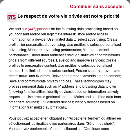
Continuer sans accepter
7 août 2026
Le respect de votre vie privée est notre priorité
DINER CONCERT À LA MJC DE MARSEILLAN
We and
our (447) partners
do the following data processing based on
your consent and/or our legitimate interest: Store and/or access
information on a device; Use limited data to select advertising; Create
profiles for personalised advertising; Use profiles to select personalised
advertising; Measure advertising performance; Measure content
performance; Understand audiences through statistics or combinations
of data from different sources; Develop and improve services; Create
profiles to personalise content; Use profiles to select personalised
content; Use limited data to select content; Ensure security, prevent and
detect fraud, and fix errors; Deliver and present advertising and content;
Save and communicate privacy choices. These technologies may
process personal data such as IP address and browsing data to offer
following functionalities: Identify devices based on information actively
requested; Use precise geolocation data; Match and combine data from
other data sources; Link different devices; Identify devices based on
information transmitted automatically.
6 août 2026
Vous pouvez accepter en cliquant sur "Accepter et fermer", ou affiner en
sélectionnant les finalités et/ou partenaires dans "Gérer mes choix".
NÎMES : « LE RÊVE DU GLADIATEUR » INVESTIT
Vous pouvez également refuser en cliquant sur "Continuer sans