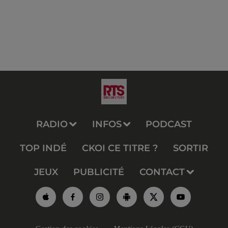
RADIO
INFOS
PODCAST
TOP INDÉ
CKOI CE TITRE ?
SORTIR
JEUX
PUBLICITÉ
CONTACT