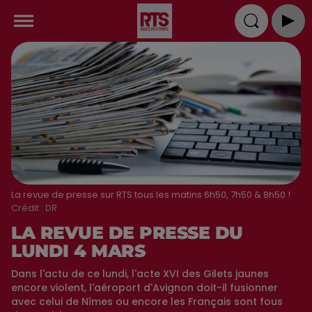
La revue de presse sur RTS tous les matins 6h50, 7h50 & 8h50 !
Crédit :
DR
LA REVUE DE PRESSE DU
LUNDI 4 MARS
Dans l'actu de ce lundi, l'acte XVI des Gilets jaunes
encore violent, l'aéroport d'Avignon doit-il fusionner
avec celui de Nîmes ou encore les Français sont fous