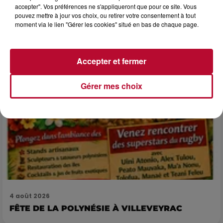
LES ARÈNES CES 3...
accepter". Vos préférences ne s'appliqueront que pour ce site. Vous
Après un franc succès l'été dernier, le spectacle « Le Rêve
pouvez mettre à jour vos choix, ou retirer votre consentement à tout
du gladiateur » revient illuminer l'amphithéâtre romain les 6,
moment via le lien "Gérer les cookies" situé en bas de chaque page.
7 et 8 août. Une fresque nocturne...
Accepter et fermer
Gérer mes choix
4 août 2026
FÊTE DE LA POLYNÉSIE À VILLEVEYRAC