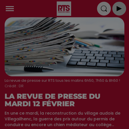
La revue de presse sur RTS tous les matins 6h50, 7h50 & 8h50 !
Crédit :
DR
LA REVUE DE PRESSE DU
MARDI 12 FÉVRIER
En une ce mardi, la reconstruction du village audois de
Villegailhenc, la guerre des prix autour du permis de
conduire ou encore un chien médiateur au collège...