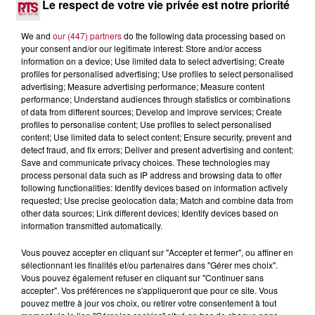
Le respect de votre vie privée est notre priorité
Après un franc succès l'été dernier, le spectacle « Le Rêve
du gladiateur » revient illuminer l'amphithéâtre romain les 6,
We and
our (447) partners
do the following data processing based on
7 et 8 août. Une fresque nocturne...
your consent and/or our legitimate interest: Store and/or access
information on a device; Use limited data to select advertising; Create
profiles for personalised advertising; Use profiles to select personalised
advertising; Measure advertising performance; Measure content
performance; Understand audiences through statistics or combinations
of data from different sources; Develop and improve services; Create
profiles to personalise content; Use profiles to select personalised
content; Use limited data to select content; Ensure security, prevent and
detect fraud, and fix errors; Deliver and present advertising and content;
Save and communicate privacy choices. These technologies may
process personal data such as IP address and browsing data to offer
following functionalities: Identify devices based on information actively
requested; Use precise geolocation data; Match and combine data from
other data sources; Link different devices; Identify devices based on
information transmitted automatically.
Vous pouvez accepter en cliquant sur "Accepter et fermer", ou affiner en
sélectionnant les finalités et/ou partenaires dans "Gérer mes choix".
4 août 2026
Vous pouvez également refuser en cliquant sur "Continuer sans
FÊTE DE LA POLYNÉSIE À VILLEVEYRAC
accepter". Vos préférences ne s'appliqueront que pour ce site. Vous
pouvez mettre à jour vos choix, ou retirer votre consentement à tout