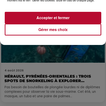
moment via le lien "Gérer les cookies" situé en bas de chaque page.
Accepter et fermer
Gérer mes choix
4 août 2026
HÉRAULT, PYRÉNÉES-ORIENTALES : TROIS
SPOTS DE SNORKELING À EXPLORER...
Pas besoin de bouteilles de plongée lourdes ni de diplômes
complexes pour observer la vie sous-marine. Cet été, un
masque, un tuba et une paire de palmes...