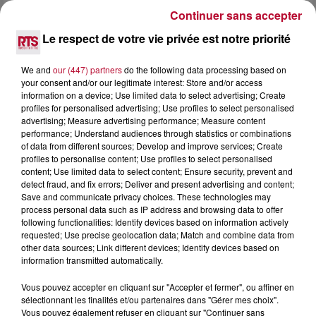
Continuer sans accepter
Le respect de votre vie privée est notre priorité
We and
our (447) partners
do the following data processing based on
your consent and/or our legitimate interest: Store and/or access
information on a device; Use limited data to select advertising; Create
profiles for personalised advertising; Use profiles to select personalised
advertising; Measure advertising performance; Measure content
performance; Understand audiences through statistics or combinations
of data from different sources; Develop and improve services; Create
profiles to personalise content; Use profiles to select personalised
content; Use limited data to select content; Ensure security, prevent and
detect fraud, and fix errors; Deliver and present advertising and content;
Save and communicate privacy choices. These technologies may
process personal data such as IP address and browsing data to offer
following functionalities: Identify devices based on information actively
3 août 2026
requested; Use precise geolocation data; Match and combine data from
other data sources; Link different devices; Identify devices based on
NOS IDÉES DE SORTIES POUR CETTE SEMAINE
information transmitted automatically.
Début août, c’est le cœur de l’été. La semaine débute, et
comme tous les lundis de l’été, on ouvre l’agenda qui est
Vous pouvez accepter en cliquant sur "Accepter et fermer", ou affiner en
encore bien rempli ! Entre sessions...
sélectionnant les finalités et/ou partenaires dans "Gérer mes choix".
Vous pouvez également refuser en cliquant sur "Continuer sans