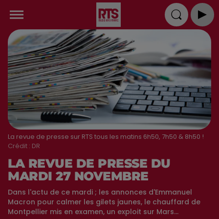
La revue de presse sur RTS tous les matins 6h50, 7h50 & 8h50 !
Crédit :
DR
LA REVUE DE PRESSE DU
MARDI 27 NOVEMBRE
Dans l'actu de ce mardi ; les annonces d'Emmanuel
Macron pour calmer les gilets jaunes, le chauffard de
Montpellier mis en examen, un exploit sur Mars...