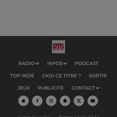
RADIO
INFOS
PODCAST
TOP INDÉ
CKOI CE TITRE ?
SORTIR
JEUX
PUBLICITÉ
CONTACT