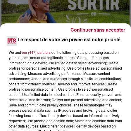
Continuer sans accepter
Le respect de votre vie privée est notre priorité
7 août 2026
NOS IDÉES DE SORTIE POUR CE WEEK-END
We and
our (447) partners
do the following data processing based on
your consent and/or our legitimate interest: Store and/or access
Comme tous les vendredis, voici une petite sélection des
information on a device; Use limited data to select advertising; Create
rendez-vous à ne pas manquer dans le coin. Que vous ayez
profiles for personalised advertising; Use profiles to select personalised
envie de voyager à l'autre bout du monde,...
advertising; Measure advertising performance; Measure content
performance; Understand audiences through statistics or combinations
of data from different sources; Develop and improve services; Create
profiles to personalise content; Use profiles to select personalised
content; Use limited data to select content; Ensure security, prevent and
detect fraud, and fix errors; Deliver and present advertising and content;
Save and communicate privacy choices. These technologies may
process personal data such as IP address and browsing data to offer
following functionalities: Identify devices based on information actively
requested; Use precise geolocation data; Match and combine data from
other data sources; Link different devices; Identify devices based on