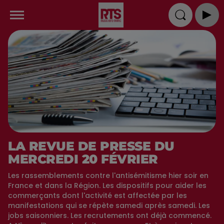
LA REVUE DE PRESSE DU
MERCREDI 20 FÉVRIER
Les rassemblements contre l'antisémitisme hier soir en
France et dans la Région. Les dispositifs pour aider les
commerçants dont l'activité est affectée par les
manifestations qui se répète samedi après samedi. Les
jobs saisonniers. Les recrutements ont déjà commencé.