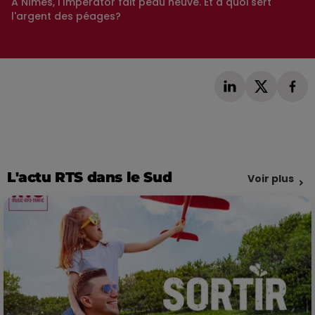
A Nîmes, l'Imperator fait peau neuve. Et à quoi sert
l'argent des péages?
L'actu RTS dans le Sud
Voir plus