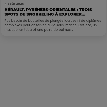
4 août 2026
HÉRAULT, PYRÉNÉES-ORIENTALES : TROIS
SPOTS DE SNORKELING À EXPLORER...
Pas besoin de bouteilles de plongée lourdes ni de diplômes
complexes pour observer la vie sous-marine. Cet été, un
masque, un tuba et une paire de palmes...
Publié : 20 février 2019 à 9h35 par Laurent Aubry