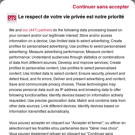
Continuer sans accepter
7 août 2026
Le respect de votre vie privée est notre priorité
DINER CONCERT À LA MJC DE MARSEILLAN
We and
our (447) partners
do the following data processing based on
your consent and/or our legitimate interest: Store and/or access
information on a device; Use limited data to select advertising; Create
profiles for personalised advertising; Use profiles to select personalised
advertising; Measure advertising performance; Measure content
performance; Understand audiences through statistics or combinations
of data from different sources; Develop and improve services; Create
profiles to personalise content; Use profiles to select personalised
content; Use limited data to select content; Ensure security, prevent and
detect fraud, and fix errors; Deliver and present advertising and content;
Save and communicate privacy choices. These technologies may
process personal data such as IP address and browsing data to offer
following functionalities: Identify devices based on information actively
requested; Use precise geolocation data; Match and combine data from
other data sources; Link different devices; Identify devices based on
information transmitted automatically.
6 août 2026
Vous pouvez accepter en cliquant sur "Accepter et fermer", ou affiner en
sélectionnant les finalités et/ou partenaires dans "Gérer mes choix".
NÎMES : « LE RÊVE DU GLADIATEUR » INVESTIT
Vous pouvez également refuser en cliquant sur "Continuer sans