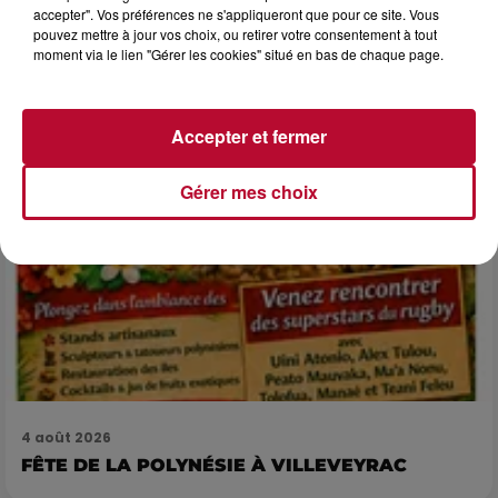
LES ARÈNES CES 3...
accepter". Vos préférences ne s'appliqueront que pour ce site. Vous
Après un franc succès l'été dernier, le spectacle « Le Rêve
pouvez mettre à jour vos choix, ou retirer votre consentement à tout
du gladiateur » revient illuminer l'amphithéâtre romain les 6,
moment via le lien "Gérer les cookies" situé en bas de chaque page.
7 et 8 août. Une fresque nocturne...
Accepter et fermer
Gérer mes choix
4 août 2026
FÊTE DE LA POLYNÉSIE À VILLEVEYRAC