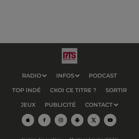
RADIO
INFOS
PODCAST
TOP INDÉ
CKOI CE TITRE ?
SORTIR
JEUX
PUBLICITÉ
CONTACT