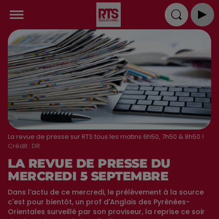
La revue de presse sur RTS tous les matins 6h50, 7h50 & 8h50 !
Crédit :
DR
LA REVUE DE PRESSE DU
MERCREDI 5 SEPTEMBRE
Dans l'actu de ce mercredi, le prélèvement à la source
c'est pour bientôt, un prof d'Anglais des Pyrénées-
Orientales surveillé par son proviseur, la reprise ce soir