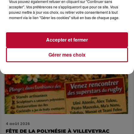
NÎMES : « LE RÊVE DU GLADIATEUR » INVESTIT
Vous pouvez également refuser en cliquant sur "Continuer sans
LES ARÈNES CES 3...
accepter". Vos préférences ne s'appliqueront que pour ce site. Vous
pouvez mettre à jour vos choix, ou retirer votre consentement à tout
Après un franc succès l'été dernier, le spectacle « Le Rêve
moment via le lien "Gérer les cookies" situé en bas de chaque page.
du gladiateur » revient illuminer l'amphithéâtre romain les 6,
7 et 8 août. Une fresque nocturne...
Accepter et fermer
Gérer mes choix
4 août 2026
FÊTE DE LA POLYNÉSIE À VILLEVEYRAC