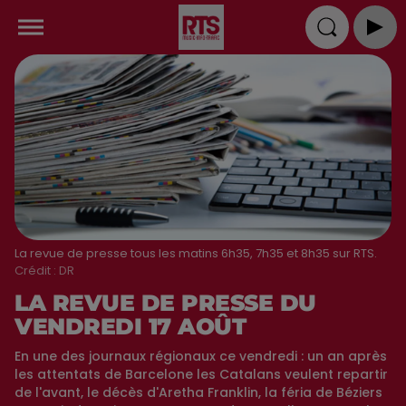
La revue de presse tous les matins 6h35, 7h35 et 8h35 sur RTS.
Crédit :
DR
LA REVUE DE PRESSE DU
VENDREDI 17 AOÛT
En une des journaux régionaux ce vendredi : un an après
les attentats de Barcelone les Catalans veulent repartir
de l'avant, le décès d'Aretha Franklin, la féria de Béziers