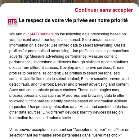
Continuer sans accepter
Le respect de votre vie privée est notre priorité
7 août 2026
DINER CONCERT À LA MJC DE MARSEILLAN
We and
our (447) partners
do the following data processing based on
your consent and/or our legitimate interest: Store and/or access
information on a device; Use limited data to select advertising; Create
profiles for personalised advertising; Use profiles to select personalised
advertising; Measure advertising performance; Measure content
performance; Understand audiences through statistics or combinations
of data from different sources; Develop and improve services; Create
profiles to personalise content; Use profiles to select personalised
content; Use limited data to select content; Ensure security, prevent and
detect fraud, and fix errors; Deliver and present advertising and content;
Save and communicate privacy choices. These technologies may
process personal data such as IP address and browsing data to offer
following functionalities: Identify devices based on information actively
requested; Use precise geolocation data; Match and combine data from
other data sources; Link different devices; Identify devices based on
information transmitted automatically.
Vous pouvez accepter en cliquant sur "Accepter et fermer", ou affiner en
6 août 2026
sélectionnant les finalités et/ou partenaires dans "Gérer mes choix".