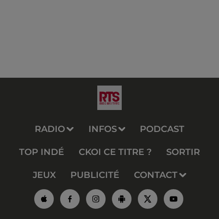
RADIO
INFOS
PODCAST
TOP INDÉ
CKOI CE TITRE ?
SORTIR
JEUX
PUBLICITÉ
CONTACT