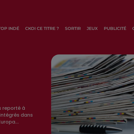
TOP INDÉ
CKOI CE TITRE ?
SORTIR
JEUX
PUBLICITÉ
s reporté à
intégrés dans
Europa...