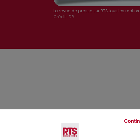
La revue de presse sur RTS tous les matins
Crédit :
DR
Voir plus
Contin