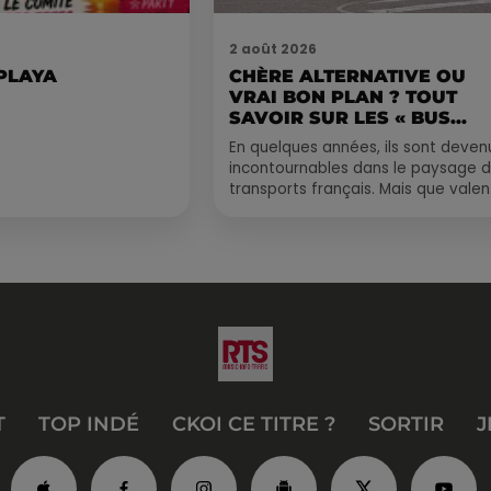
2 août 2026
 PLAYA
CHÈRE ALTERNATIVE OU
VRAI BON PLAN ? TOUT
SAVOIR SUR LES « BUS...
En quelques années, ils sont deven
incontournables dans le paysage 
transports français. Mais que valen
vraiment les bus longue distance ?
Entre petits...
T
TOP INDÉ
CKOI CE TITRE ?
SORTIR
J