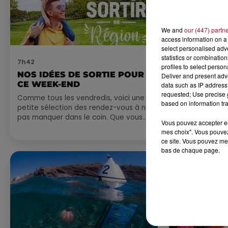
We and
our (447) partn
access information on a 
select personalised ad
statistics or combinatio
7h42
6 août 2026
profiles to select person
NOS IDÉES DE SORTIE POUR
NÎMES : « 
Deliver and present adv
CE WEEK-END
GLADIATEUR
data such as IP address 
ARÈNES CES
requested; Use precise g
Comme tous les vendredis, voici une
based on information tra
petite sélection des rendez-vous à ne
Après un franc 
pas manquer dans le coin. Que vous
spectacle « Le
Vous pouvez accepter en 
ayez envie de voyager à l'autre bout
revient illumin
mes choix". Vous pouvez
du monde,...
romain les 6, 7
ce site. Vous pouvez met
nocturne...
bas de chaque page.