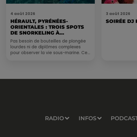
4 août 2026
3 août 2026
HÉRAULT, PYRÉNÉES-
SOIRÉE DJ
ORIENTALES : TROIS SPOTS
DE SNORKELING À
EXPLORER...
Pas besoin de bouteilles de plongée
lourdes ni de diplômes complexes
pour observer la vie sous-marine. Cet
été, un masque, un tuba et une paire
de palmes...
RADIO
INFOS
PODCAS