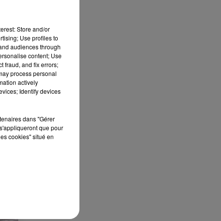
erest: Store and/or
tising; Use profiles to
tand audiences through
personalise content; Use
 fraud, and fix errors;
 may process personal
mation actively
vices; Identify devices
rtenaires dans "Gérer
s'appliqueront que pour
les cookies" situé en