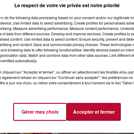
Le respect de votre vie privée est notre priorité
ers
do the following data processing based on your consent and/or our legitimate int
device; Use limited data to select advertising; Create profiles for personalised adver
vertising; Measure advertising performance; Measure content performance; Unders
ns of data from different sources; Develop and improve services; Create profiles to 
4 août 2026
alised content; Use limited data to select content; Ensure security, prevent and detect
LE RÊVE DU
FÊTE DE LA POLYNÉSIE À
ertising and content; Save and communicate privacy choices. These technologies
 » INVESTIT LES
VILLEVEYRAC
and browsing data to offer following functionalities: Identify devices based on infor
 3...
eolocation data; Match and combine data from other data sources; Link different de
nsmitted automatically.
succès l'été dernier, le
 Rêve du gladiateur »
cliquant sur "Accepter et fermer", ou affiner en sélectionnant les finalités et/ou pa
er l'amphithéâtre
 également refuser en cliquant sur "Continuer sans accepter". Vos préférences ne 
 et 8 août. Une fresque
tre à jour vos choix, ou retirer votre consentement à tout moment via le lien "Gérer 
Gérer mes choix
Accepter et fermer