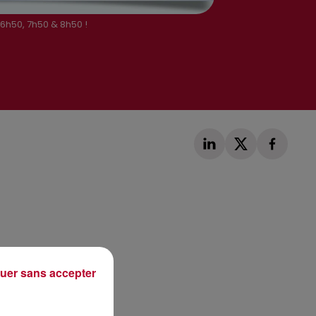
 6h50, 7h50 & 8h50 !
Publié : 21 septembre 2018 à 8h59 par Loris Galofaro
uer sans accepter