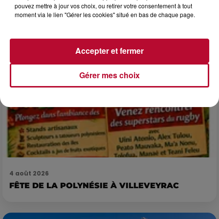
du gladiateur » revient illuminer l'amphithéâtre romain les 6,
pouvez mettre à jour vos choix, ou retirer votre consentement à tout
7 et 8 août. Une fresque nocturne...
moment via le lien "Gérer les cookies" situé en bas de chaque page.
Accepter et fermer
Gérer mes choix
4 août 2026
FÊTE DE LA POLYNÉSIE À VILLEVEYRAC