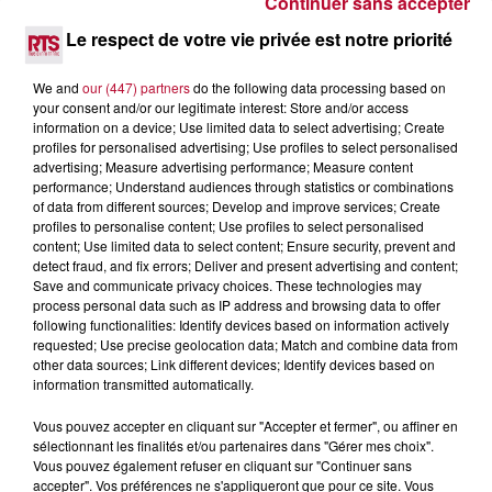
Continuer sans accepter
7 août 2026
DINER CONCERT À LA MJC DE MARSEILLAN
Le respect de votre vie privée est notre priorité
We and
our (447) partners
do the following data processing based on
your consent and/or our legitimate interest: Store and/or access
information on a device; Use limited data to select advertising; Create
profiles for personalised advertising; Use profiles to select personalised
advertising; Measure advertising performance; Measure content
performance; Understand audiences through statistics or combinations
of data from different sources; Develop and improve services; Create
profiles to personalise content; Use profiles to select personalised
content; Use limited data to select content; Ensure security, prevent and
detect fraud, and fix errors; Deliver and present advertising and content;
Save and communicate privacy choices. These technologies may
process personal data such as IP address and browsing data to offer
following functionalities: Identify devices based on information actively
requested; Use precise geolocation data; Match and combine data from
other data sources; Link different devices; Identify devices based on
information transmitted automatically.
6 août 2026
Vous pouvez accepter en cliquant sur "Accepter et fermer", ou affiner en
NÎMES : « LE RÊVE DU GLADIATEUR » INVESTIT
sélectionnant les finalités et/ou partenaires dans "Gérer mes choix".
LES ARÈNES CES 3...
Vous pouvez également refuser en cliquant sur "Continuer sans
Après un franc succès l'été dernier, le spectacle « Le Rêve
accepter". Vos préférences ne s'appliqueront que pour ce site. Vous