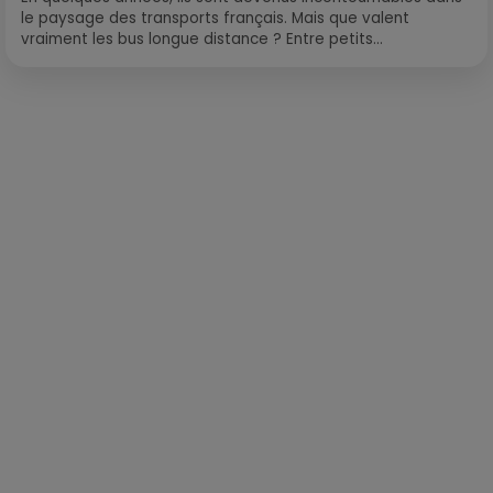
le paysage des transports français. Mais que valent
vraiment les bus longue distance ? Entre petits...
Publié : 26 février 2019 à 15h03 par Martin Mystère