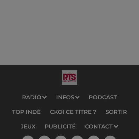
RADIO
INFOS
PODCAST
TOP INDÉ
CKOI CE TITRE ?
SORTIR
JEUX
PUBLICITÉ
CONTACT