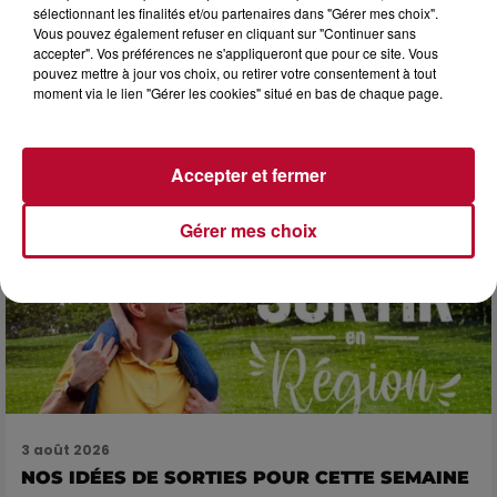
sélectionnant les finalités et/ou partenaires dans "Gérer mes choix".
Vous pouvez également refuser en cliquant sur "Continuer sans
3 août 2026
accepter". Vos préférences ne s'appliqueront que pour ce site. Vous
pouvez mettre à jour vos choix, ou retirer votre consentement à tout
SOIRÉE DJ PLAYA
moment via le lien "Gérer les cookies" situé en bas de chaque page.
Accepter et fermer
Gérer mes choix
3 août 2026
NOS IDÉES DE SORTIES POUR CETTE SEMAINE