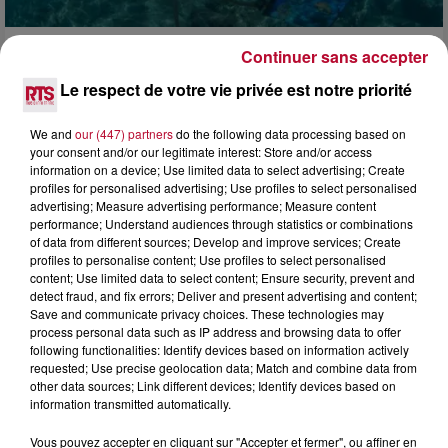
Continuer sans accepter
4 août 2026
HÉRAULT, PYRÉNÉES-ORIENTALES : TROIS
Le respect de votre vie privée est notre priorité
SPOTS DE SNORKELING À EXPLORER...
Pas besoin de bouteilles de plongée lourdes ni de diplômes
We and
our (447) partners
do the following data processing based on
complexes pour observer la vie sous-marine. Cet été, un
your consent and/or our legitimate interest: Store and/or access
masque, un tuba et une paire de palmes...
information on a device; Use limited data to select advertising; Create
profiles for personalised advertising; Use profiles to select personalised
advertising; Measure advertising performance; Measure content
performance; Understand audiences through statistics or combinations
of data from different sources; Develop and improve services; Create
profiles to personalise content; Use profiles to select personalised
content; Use limited data to select content; Ensure security, prevent and
detect fraud, and fix errors; Deliver and present advertising and content;
Save and communicate privacy choices. These technologies may
process personal data such as IP address and browsing data to offer
following functionalities: Identify devices based on information actively
requested; Use precise geolocation data; Match and combine data from
other data sources; Link different devices; Identify devices based on
information transmitted automatically.
Vous pouvez accepter en cliquant sur "Accepter et fermer", ou affiner en