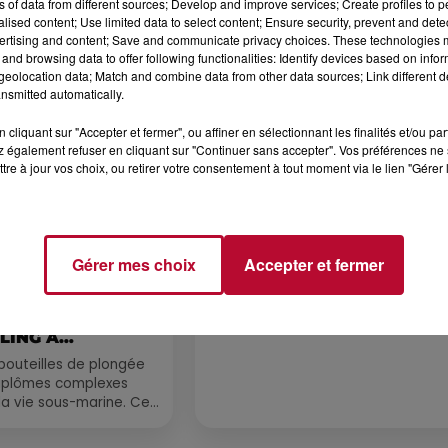
ns of data from different sources; Develop and improve services; Create profiles to 
spectacle « Le Rêve du gladiateur 
alised content; Use limited data to select content; Ensure security, prevent and detect
revient illuminer l'amphithéâtre
ertising and content; Save and communicate privacy choices. These technologies
romain les 6, 7 et 8 août. Une fres
and browsing data to offer following functionalities: Identify devices based on infor
nocturne...
eolocation data; Match and combine data from other data sources; Link different de
nsmitted automatically.
cliquant sur "Accepter et fermer", ou affiner en sélectionnant les finalités et/ou pa
 également refuser en cliquant sur "Continuer sans accepter". Vos préférences ne 
tre à jour vos choix, ou retirer votre consentement à tout moment via le lien "Gérer 
Gérer mes choix
Accepter et fermer
3 août 2026
PYRÉNÉES-
SOIRÉE DJ PLAYA
 : TROIS SPOTS
LING À
.
bouteilles de plongée
diplômes complexes
la vie sous-marine. Cet
, un tuba et une paire