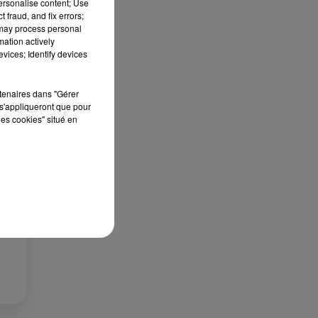
personalise content; Use
»
 fraud, and fix errors;
 may process personal
que
mation actively
vices; Identify devices
rtenaires dans "Gérer
s'appliqueront que pour
les cookies" situé en