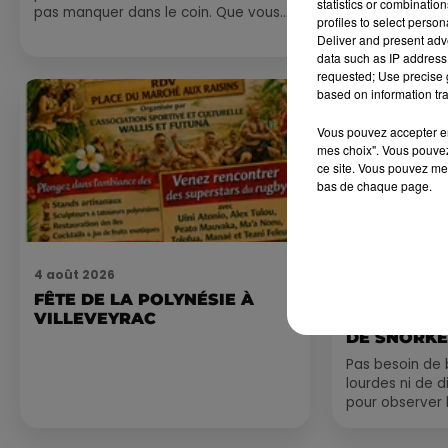
statistics or combinatio
pas manquer dans le coin. Que vous
profiles to select person
ayez envie de voyager à l'autre bout
Deliver and present adv
du monde,...
data such as IP address 
requested; Use precise g
based on information tra
Vous pouvez accepter en 
mes choix". Vous pouvez
ce site. Vous pouvez met
bas de chaque page.
4 août 2026
4 août 2026
FÊTE DE LA POLYNÉSIE À
HÉRAULT, 
VILLEVEYRAC
ORIENTALES
DE SNORKE
EXPLORER..
Pas besoin de 
lourdes ni de 
pour observer 
été, un masque
de palmes...