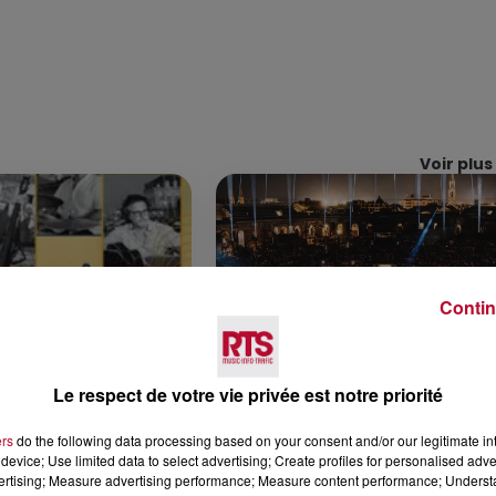
Voir plus
Contin
6 août 2026
Le respect de votre vie privée est notre priorité
CERT À LA MJC DE
NÎMES : « LE RÊVE DU
AN
GLADIATEUR » INVESTIT L
ers
do the following data processing based on your consent and/or our legitimate int
ARÈNES CES 3...
device; Use limited data to select advertising; Create profiles for personalised adver
vertising; Measure advertising performance; Measure content performance; Unders
Après un franc succès l'été dernier,