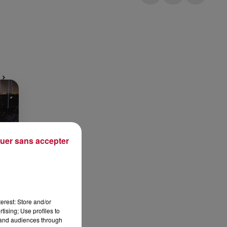
Publié : 4 novembre 2020 à 13h21 par Alexis Vivier
uer sans accepter
ES
erest: Store and/or
tising; Use profiles to
tand audiences through
 le