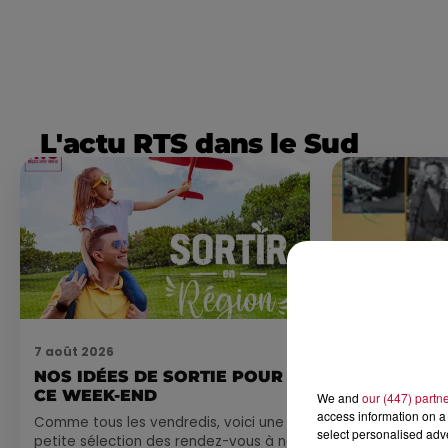
L'actu RTS dans le Sud
7 août 2026
7 août 2026
NOS IDÉES DE SORTIE POUR
DINER CON
CE WEEK-END
MARSEILL
We and
our (447) partn
access information on a 
Comme tous les vendredis, voici une
select personalised ad
petite sélection des rendez-vous à ne