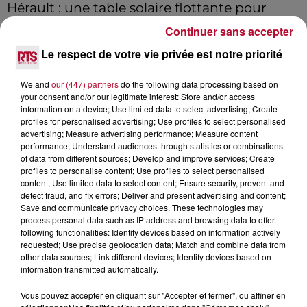
Hérault : une table solaire flottante pour
aider les huîtres face...
Continuer sans accepter
Le respect de votre vie privée est notre priorité
We and
our (447) partners
do the following data processing based on
your consent and/or our legitimate interest: Store and/or access
information on a device; Use limited data to select advertising; Create
profiles for personalised advertising; Use profiles to select personalised
advertising; Measure advertising performance; Measure content
performance; Understand audiences through statistics or combinations
of data from different sources; Develop and improve services; Create
profiles to personalise content; Use profiles to select personalised
content; Use limited data to select content; Ensure security, prevent and
detect fraud, and fix errors; Deliver and present advertising and content;
Save and communicate privacy choices. These technologies may
process personal data such as IP address and browsing data to offer
following functionalities: Identify devices based on information actively
requested; Use precise geolocation data; Match and combine data from
other data sources; Link different devices; Identify devices based on
27 mai 2026
information transmitted automatically.
Qista déroule le tapis rouge contre les
moustiques à Sénas
Vous pouvez accepter en cliquant sur "Accepter et fermer", ou affiner en