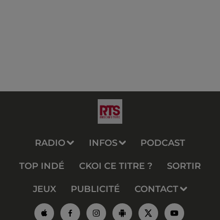
RADIO
INFOS
PODCAST
TOP INDÉ
CKOI CE TITRE ?
SORTIR
JEUX
PUBLICITÉ
CONTACT