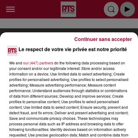
Continuer sans accepter
Le respect de votre vie privée est notre priorité
RADIO
INFOS
PODCAST
We and
our (447) partners
do the following data processing based on
your consent and/or our legitimate interest: Store and/or access
information on a device; Use limited data to select advertising; Create
TOP INDÉ
CKOI CE TITRE ?
SORTIR
profiles for personalised advertising; Use profiles to select personalised
advertising; Measure advertising performance; Measure content
JEUX
PUBLICITÉ
CONTACT
performance; Understand audiences through statistics or combinations
of data from different sources; Develop and improve services; Create
profiles to personalise content; Use profiles to select personalised
content; Use limited data to select content; Ensure security, prevent and
detect fraud, and fix errors; Deliver and present advertising and content;
Save and communicate privacy choices. These technologies may
process personal data such as IP address and browsing data to offer
Gestion des cookies
Mentions Légales (CGU)
following functionalities: Identify devices based on information actively
requested; Use precise geolocation data; Match and combine data from
Plan du site