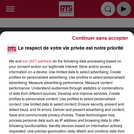
Continuer sans accepter
Le respect de votre vie privée est notre priorité
RADIO
INFOS
PODCAST
We and
our (447) partners
do the following data processing based on
your consent and/or our legitimate interest: Store and/or access
information on a device; Use limited data to select advertising; Create
TOP INDÉ
CKOI CE TITRE ?
SORTIR
profiles for personalised advertising; Use profiles to select personalised
advertising; Measure advertising performance; Measure content
JEUX
PUBLICITÉ
CONTACT
performance; Understand audiences through statistics or combinations
of data from different sources; Develop and improve services; Create
profiles to personalise content; Use profiles to select personalised
content; Use limited data to select content; Ensure security, prevent and
detect fraud, and fix errors; Deliver and present advertising and content;
Save and communicate privacy choices. These technologies may
process personal data such as IP address and browsing data to offer
Gestion des cookies
Mentions Légales (CGU)
following functionalities: Identify devices based on information actively
requested; Use precise geolocation data; Match and combine data from
Plan du site