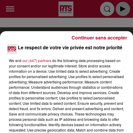
Continuer sans accepter
Le respect de votre vie privée est notre priorité
RADIO
INFOS
PODCAST
We and
our (447) partners
do the following data processing based on
your consent and/or our legitimate interest: Store and/or access
information on a device; Use limited data to select advertising; Create
TOP INDÉ
CKOI CE TITRE ?
SORTIR
profiles for personalised advertising; Use profiles to select personalised
advertising; Measure advertising performance; Measure content
JEUX
PUBLICITÉ
CONTACT
performance; Understand audiences through statistics or combinations
of data from different sources; Develop and improve services; Create
profiles to personalise content; Use profiles to select personalised
content; Use limited data to select content; Ensure security, prevent and
detect fraud, and fix errors; Deliver and present advertising and content;
Save and communicate privacy choices. These technologies may
process personal data such as IP address and browsing data to offer
Gestion des cookies
Mentions Légales (CGU)
following functionalities: Identify devices based on information actively
requested; Use precise geolocation data; Match and combine data from
Plan du site