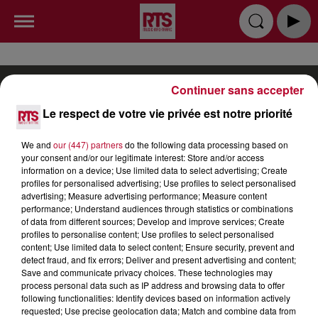
Continuer sans accepter
Le respect de votre vie privée est notre priorité
RADIO
INFOS
PODCAST
We and
our (447) partners
do the following data processing based on
your consent and/or our legitimate interest: Store and/or access
information on a device; Use limited data to select advertising; Create
TOP INDÉ
CKOI CE TITRE ?
SORTIR
profiles for personalised advertising; Use profiles to select personalised
advertising; Measure advertising performance; Measure content
JEUX
PUBLICITÉ
CONTACT
performance; Understand audiences through statistics or combinations
of data from different sources; Develop and improve services; Create
profiles to personalise content; Use profiles to select personalised
content; Use limited data to select content; Ensure security, prevent and
detect fraud, and fix errors; Deliver and present advertising and content;
Save and communicate privacy choices. These technologies may
process personal data such as IP address and browsing data to offer
Gestion des cookies
Mentions Légales (CGU)
following functionalities: Identify devices based on information actively
requested; Use precise geolocation data; Match and combine data from
Plan du site