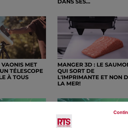
DANS SES...
: VAONIS MET
MANGER 3D : LE SAUMO
 UN TÉLESCOPE
QUI SORT DE
LE À TOUS
L'IMPRIMANTE ET NON 
LA MER!
Contin