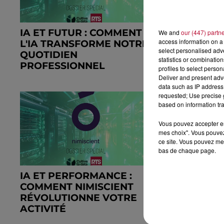
IA ET FUTUR : COMMENT
DATA GAL
We and
our (447) partn
access information on a 
L'IA TRANSFORME NOTRE
PLATEFOR
select personalised ad
QUOTIDIEN
POUR CEN
statistics or combinatio
PROFESSIONNEL
EXPLOITER
profiles to select person
Deliver and present adv
data such as IP address 
requested; Use precise g
based on information tra
Vous pouvez accepter en 
mes choix". Vous pouvez
ce site. Vous pouvez met
bas de chaque page.
IA ET PERFORMANCE :
YOUNG D
COMMENT NIMISCIENT
ACCOMPA
RÉVOLUTIONNE VOTRE
DANS L'A
ACTIVITÉ
DE LA QUA