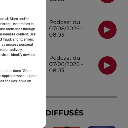
RT
erest: Store and/or
Podcast du
tising; Use profiles to
07/08/2026 -
tand audiences through
personalise content; Use
08:03
 fraud, and fix errors;
 may process personal
mation actively
vices; Identify devices
Podcast du
07/08/2026 -
08:03
rtenaires dans "Gérer
s'appliqueront que pour
les cookies" situé en
TITRES DIFFUSÉS