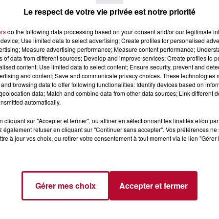
Le respect de votre vie privée est notre priorité
AXY: LA
DU BIG DATA À LA SMA
ers
do the following data processing based on your consent and/or our legitimate int
device; Use limited data to select advertising; Create profiles for personalised adver
ME ULTIME
DATA : LA VISION
vertising; Measure advertising performance; Measure content performance; Unders
TRALISER ET
INNOVANTE DE
ns of data from different sources; Develop and improve services; Create profiles to 
 LA...
FLUTILIANT...
alised content; Use limited data to select content; Ensure security, prevent and detect
ertising and content; Save and communicate privacy choices. These technologies
and browsing data to offer following functionalities: Identify devices based on infor
eolocation data; Match and combine data from other data sources; Link different de
nsmitted automatically.
cliquant sur "Accepter et fermer", ou affiner en sélectionnant les finalités et/ou pa
 également refuser en cliquant sur "Continuer sans accepter". Vos préférences ne 
tre à jour vos choix, ou retirer votre consentement à tout moment via le lien "Gérer 
ATA
DIGITAL 113 : LE CLUSTER
GNE LES PME
QUI DYNAMISE LE
Gérer mes choix
Accepter et fermer
MÉLIORATION
NUMÉRIQUE EN
LITÉ DE...
OCCITANIE