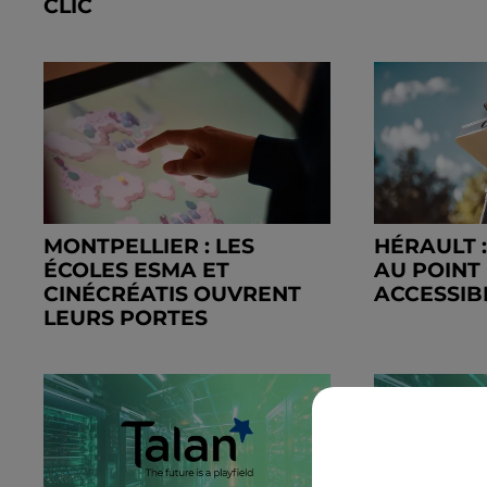
CLIC
MONTPELLIER : LES
HÉRAULT 
ÉCOLES ESMA ET
AU POINT
CINÉCRÉATIS OUVRENT
ACCESSIB
LEURS PORTES