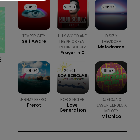
20h17
20h17
20h10
20h10
20h07
20h07
TEMPER CITY
LILLY WOOD AND
DISIZ X
Self Aware
THE PRICK FEAT
THEODORA
Melodrama
ROBIN SCHULZ
Prayer In C
E
20h04
20h04
20h01
20h01
19h58
19h58
JEREMY FREROT
BOB SINCLAR
DJ GOJA X
Frerot
Love
JASON DERULO X
Generation
MELODY
Mi Chico