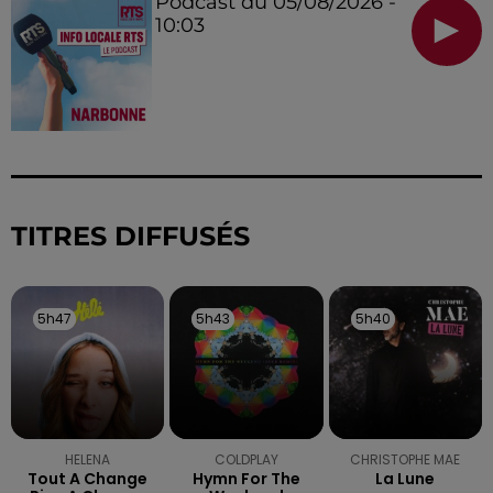
Podcast du 05/08/2026 -
10:03
TITRES DIFFUSÉS
5h47
5h47
5h43
5h43
5h40
5h40
HELENA
COLDPLAY
CHRISTOPHE MAE
Tout A Change
Hymn For The
La Lune