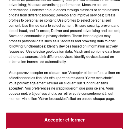
advertising; Measure advertising performance; Measure content
performance; Understand audiences through statistics or combinations
of data from different sources; Develop and improve services; Create
profiles to personalise content; Use profiles to select personalised
content; Use limited data to select content; Ensure security, prevent and
detect fraud, and fix errors; Deliver and present advertising and content;
Save and communicate privacy choices. These technologies may
process personal data such as IP address and browsing data to offer
INNOVATION ÉCOLOGIQUE : CARENELEC
following functionalities: Identify devices based on information actively
TRANSFORME LES BATEAUX À SÈTE
requested; Use precise geolocation data; Match and combine data from
other data sources; Link different devices; Identify devices based on
information transmitted automatically.
Vous pouvez accepter en cliquant sur "Accepter et fermer", ou affiner en
sélectionnant les finalités et/ou partenaires dans "Gérer mes choix".
Vous pouvez également refuser en cliquant sur "Continuer sans
accepter". Vos préférences ne s'appliqueront que pour ce site. Vous
pouvez mettre à jour vos choix, ou retirer votre consentement à tout
moment via le lien "Gérer les cookies" situé en bas de chaque page.
Accepter et fermer