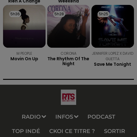
Rien A Change
Weekend
5h36
5h36
5h28
5h28
5h25
5h25
M PEOPLE
CORONA
JENNIFER LOPEZ X DAVID
Movin On Up
The Rhythm Of The
GUETTA
Night
Save Me Tonight
RADIO
INFOS
PODCAST
TOP INDÉ
CKOI CE TITRE ?
SORTIR