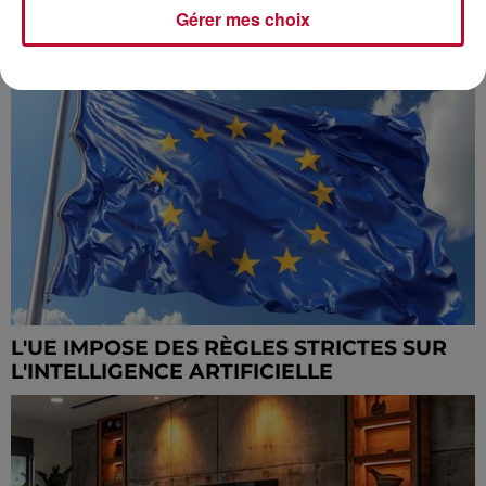
SUCCÈS ÉCLATANT POUR "CULTIVE TA
Gérer mes choix
DATA" À MONTPELLIER
L'UE IMPOSE DES RÈGLES STRICTES SUR
L'INTELLIGENCE ARTIFICIELLE