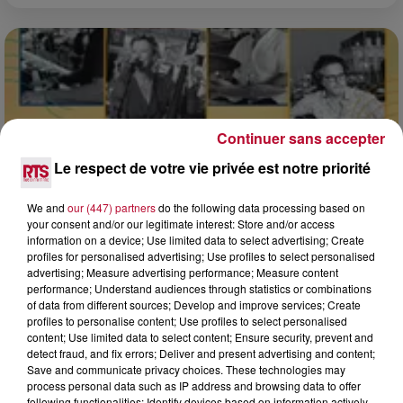
Continuer sans accepter
Le respect de votre vie privée est notre priorité
We and
our (447) partners
do the following data processing based on
your consent and/or our legitimate interest: Store and/or access
information on a device; Use limited data to select advertising; Create
profiles for personalised advertising; Use profiles to select personalised
advertising; Measure advertising performance; Measure content
7 août 2026
performance; Understand audiences through statistics or combinations
DINER CONCERT À LA MJC DE MARSEILLAN
of data from different sources; Develop and improve services; Create
profiles to personalise content; Use profiles to select personalised
content; Use limited data to select content; Ensure security, prevent and
detect fraud, and fix errors; Deliver and present advertising and content;
Save and communicate privacy choices. These technologies may
process personal data such as IP address and browsing data to offer
following functionalities: Identify devices based on information actively