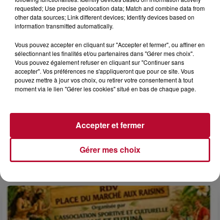
requested; Use precise geolocation data; Match and combine data from
other data sources; Link different devices; Identify devices based on
information transmitted automatically.
Vous pouvez accepter en cliquant sur "Accepter et fermer", ou affiner en
sélectionnant les finalités et/ou partenaires dans "Gérer mes choix".
Vous pouvez également refuser en cliquant sur "Continuer sans
accepter". Vos préférences ne s'appliqueront que pour ce site. Vous
pouvez mettre à jour vos choix, ou retirer votre consentement à tout
moment via le lien "Gérer les cookies" situé en bas de chaque page.
6 août 2026
NÎMES : « LE RÊVE DU GLADIATEUR » INVESTIT
Accepter et fermer
LES ARÈNES CES 3...
Après un franc succès l'été dernier, le spectacle « Le Rêve
Gérer mes choix
du gladiateur » revient illuminer l'amphithéâtre romain les 6,
7 et 8 août. Une fresque nocturne...