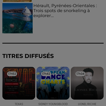
Hérault, Pyrénées-Orientales :
Trois spots de snorkeling à
explorer...
TITRES DIFFUSÉS
17h52
17h52
17h42
17h42
17h34
17h34
TEXAS
SIDNEY YOUNGBLOOD
LIONEL RICHIE