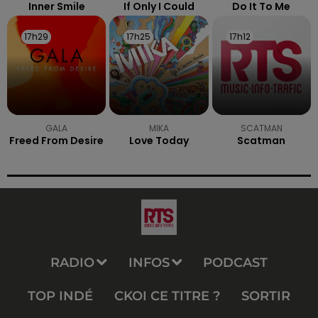
Inner Smile
If Only I Could
Do It To Me
17h29
17h29
17h25
17h25
17h12
17h12
GALA
MIKA
SCATMAN
Freed From Desire
Love Today
Scatman
RADIO
INFOS
PODCAST
TOP INDÉ
CKOI CE TITRE ?
SORTIR