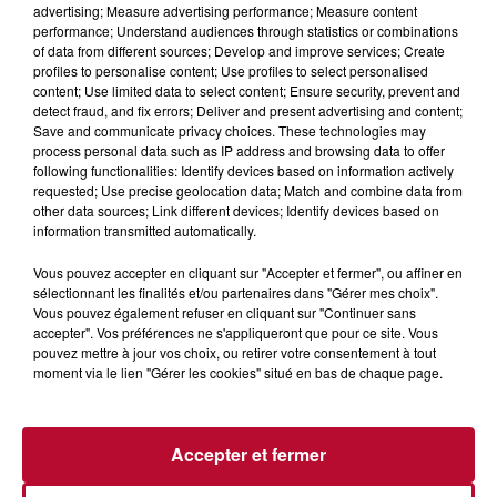
advertising; Measure advertising performance; Measure content
performance; Understand audiences through statistics or combinations
of data from different sources; Develop and improve services; Create
profiles to personalise content; Use profiles to select personalised
content; Use limited data to select content; Ensure security, prevent and
detect fraud, and fix errors; Deliver and present advertising and content;
Save and communicate privacy choices. These technologies may
process personal data such as IP address and browsing data to offer
following functionalities: Identify devices based on information actively
requested; Use precise geolocation data; Match and combine data from
JOURNÉE MONDIAL DE LA RADIO 2025, LA
other data sources; Link different devices; Identify devices based on
RADIO TOUJOURS LEADER DU...
information transmitted automatically.
Vous pouvez accepter en cliquant sur "Accepter et fermer", ou affiner en
sélectionnant les finalités et/ou partenaires dans "Gérer mes choix".
Vous pouvez également refuser en cliquant sur "Continuer sans
accepter". Vos préférences ne s'appliqueront que pour ce site. Vous
pouvez mettre à jour vos choix, ou retirer votre consentement à tout
moment via le lien "Gérer les cookies" situé en bas de chaque page.
Accepter et fermer