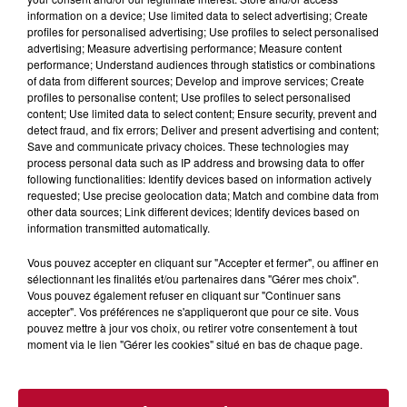
Podcast du 07/08/2026 -
information on a device; Use limited data to select advertising; Create
10:03
profiles for personalised advertising; Use profiles to select personalised
advertising; Measure advertising performance; Measure content
performance; Understand audiences through statistics or combinations
of data from different sources; Develop and improve services; Create
profiles to personalise content; Use profiles to select personalised
content; Use limited data to select content; Ensure security, prevent and
Podcast du 07/08/2026 -
detect fraud, and fix errors; Deliver and present advertising and content;
Save and communicate privacy choices. These technologies may
08:03
process personal data such as IP address and browsing data to offer
following functionalities: Identify devices based on information actively
requested; Use precise geolocation data; Match and combine data from
other data sources; Link different devices; Identify devices based on
information transmitted automatically.
Podcast du 07/08/2026 -
Vous pouvez accepter en cliquant sur "Accepter et fermer", ou affiner en
08:03
sélectionnant les finalités et/ou partenaires dans "Gérer mes choix".
Vous pouvez également refuser en cliquant sur "Continuer sans
accepter". Vos préférences ne s'appliqueront que pour ce site. Vous
pouvez mettre à jour vos choix, ou retirer votre consentement à tout
moment via le lien "Gérer les cookies" situé en bas de chaque page.
Podcast du 07/08/2026 -
08:03