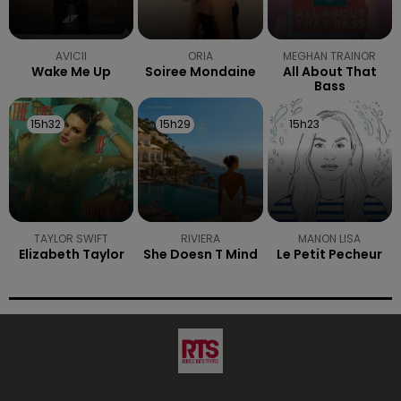
AVICII
ORIA
MEGHAN TRAINOR
Wake Me Up
Soiree Mondaine
All About That
Bass
15h32
15h32
15h29
15h29
15h23
15h23
TAYLOR SWIFT
RIVIERA
MANON LISA
Elizabeth Taylor
She Doesn T Mind
Le Petit Pecheur