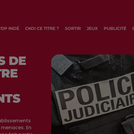
TOP INDÉ
CKOI CE TITRE ?
SORTIR
JEUX
PUBLICITÉ
S DE
TRE
NTS
tablissements
e menaces. En