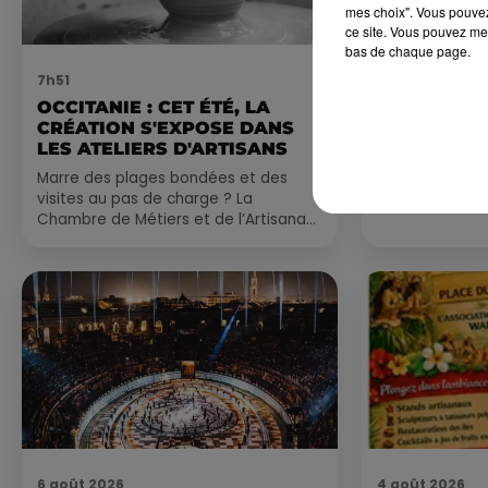
mes choix". Vous pouvez
ce site. Vous pouvez met
bas de chaque page.
7h51
7 août 2026
OCCITANIE : CET ÉTÉ, LA
NOS IDÉES
CRÉATION S'EXPOSE DANS
CE WEEK-E
LES ATELIERS D'ARTISANS
Comme tous les
Marre des plages bondées et des
petite sélecti
visites au pas de charge ? La
pas manquer da
Chambre de Métiers et de l’Artisanat
ayez envie de 
Occitanie propose une alternative
du monde,...
bien plus vivante :...
6 août 2026
4 août 2026