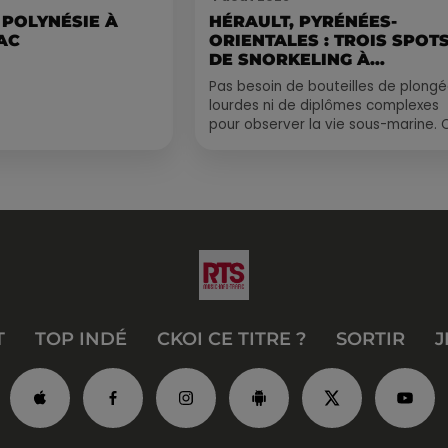
 POLYNÉSIE À
HÉRAULT, PYRÉNÉES-
AC
ORIENTALES : TROIS SPOT
DE SNORKELING À
EXPLORER...
Pas besoin de bouteilles de plong
lourdes ni de diplômes complexes
pour observer la vie sous-marine. 
été, un masque, un tuba et une pai
de palmes...
T
TOP INDÉ
CKOI CE TITRE ?
SORTIR
J