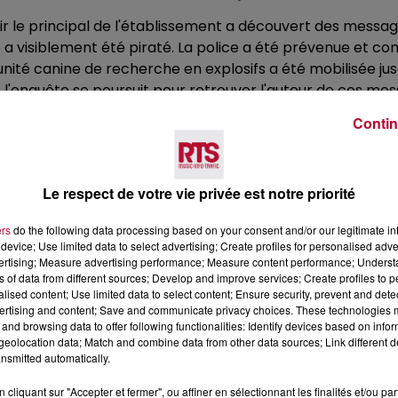
oir le principal de l'établissement a découvert des messa
 a visiblement été piraté. La police a été prévenue et co
unité canine de recherche en explosifs a été mobilisée ju
t l'enquête se poursuit pour retrouver l'auteur de ces mes
Contin
Le respect de votre vie privée est notre priorité
ers
do the following data processing based on your consent and/or our legitimate int
device; Use limited data to select advertising; Create profiles for personalised adver
vertising; Measure advertising performance; Measure content performance; Unders
ns of data from different sources; Develop and improve services; Create profiles to 
Voir plus
alised content; Use limited data to select content; Ensure security, prevent and detect
ertising and content; Save and communicate privacy choices. These technologies
and browsing data to offer following functionalities: Identify devices based on infor
eolocation data; Match and combine data from other data sources; Link different de
nsmitted automatically.
cliquant sur "Accepter et fermer", ou affiner en sélectionnant les finalités et/ou pa