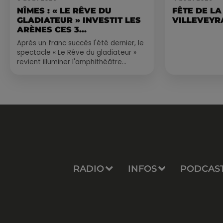
NÎMES : « LE RÊVE DU
FÊTE DE LA
GLADIATEUR » INVESTIT LES
VILLEVEYR
ARÈNES CES 3...
Après un franc succès l'été dernier, le
spectacle « Le Rêve du gladiateur »
revient illuminer l'amphithéâtre
romain les 6, 7 et 8 août. Une fresque
nocturne...
RADIO
INFOS
PODCAS