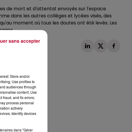
ges de mort et d'attentat envoyés sur l'espace
mme dans les autres collèges et lycées visés, des
squ'au moment où tous les doutes ont été levés. Les
sages.
uer sans accepter
erest: Store and/or
tising; Use profiles to
Publié : 5 janvier 2023 à 10h28 par Loris
tand audiences through
personalise content; Use
 fraud, and fix errors;
 may process personal
mation actively
vices; Identify devices
rtenaires dans "Gérer