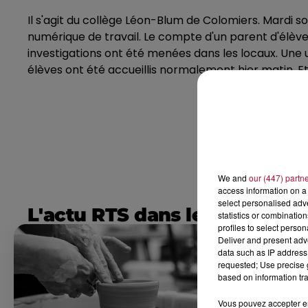
Il s'agit du collège Léon-Blum de Colomiers. Mardi s
numérique de travail. Le compte d'un parent d'élève
investigations ont été menées dans les locaux. Une 
élèves ont été accueillis normalement hier matin. E
We and
our (447) partn
access information on a 
select personalised ad
L'actu RTS dans le Sud
statistics or combinatio
profiles to select person
Deliver and present adv
data such as IP address 
requested; Use precise g
based on information tra
Vous pouvez accepter en 