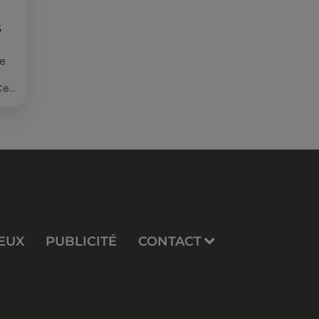
S
ée
Cet
re
EUX
PUBLICITÉ
CONTACT