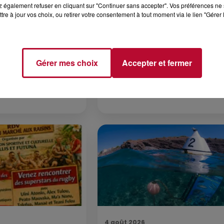
 également refuser en cliquant sur "Continuer sans accepter". Vos préférences ne 
tre à jour vos choix, ou retirer votre consentement à tout moment via le lien "Gérer 
7 août 2026
 DE SORTIE POUR
DINER CONCERT À LA MJC
ND
MARSEILLAN
Gérer mes choix
Accepter et fermer
 vendredis, voici une
on des rendez-vous à ne
ns le coin. Que vous
voyager à l'autre bout
4 août 2026