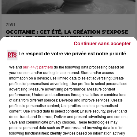
7h51
OCCITANIE : CET ÉTÉ, LA CRÉATION S'EXPOSE
DANS LES ATELIERS D'ARTISANS
Continuer sans accepter
Marre des plages bondées et des visites au pas de charge
? La Chambre de Métiers et de l’Artisanat Occitanie
Le respect de votre vie privée est notre priorité
propose une alternative bien plus vivante :...
We and
our (447) partners
do the following data processing based on
your consent and/or our legitimate interest: Store and/or access
information on a device; Use limited data to select advertising; Create
profiles for personalised advertising; Use profiles to select personalised
advertising; Measure advertising performance; Measure content
performance; Understand audiences through statistics or combinations
of data from different sources; Develop and improve services; Create
profiles to personalise content; Use profiles to select personalised
content; Use limited data to select content; Ensure security, prevent and
detect fraud, and fix errors; Deliver and present advertising and content;
Save and communicate privacy choices. These technologies may
process personal data such as IP address and browsing data to offer
following functionalities: Identify devices based on information actively