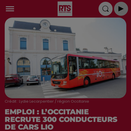
Crédit :
Lydie Lecarpentier / région Occitanie
EMPLOI : L’OCCITANIE
RECRUTE 300 CONDUCTEURS
DE CARS LIO