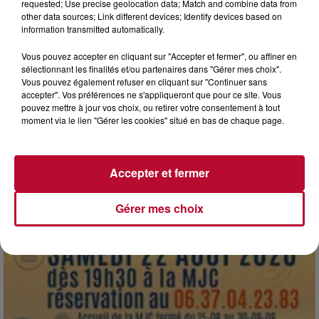
requested; Use precise geolocation data; Match and combine data from
other data sources; Link different devices; Identify devices based on
information transmitted automatically.
7 août 2026
Vous pouvez accepter en cliquant sur "Accepter et fermer", ou affiner en
NOS IDÉES DE SORTIE POUR CE WEEK-END
sélectionnant les finalités et/ou partenaires dans "Gérer mes choix".
Vous pouvez également refuser en cliquant sur "Continuer sans
Comme tous les vendredis, voici une petite sélection des
accepter". Vos préférences ne s'appliqueront que pour ce site. Vous
rendez-vous à ne pas manquer dans le coin. Que vous ayez
pouvez mettre à jour vos choix, ou retirer votre consentement à tout
envie de voyager à l'autre bout du monde,...
moment via le lien "Gérer les cookies" situé en bas de chaque page.
Accepter et fermer
Gérer mes choix