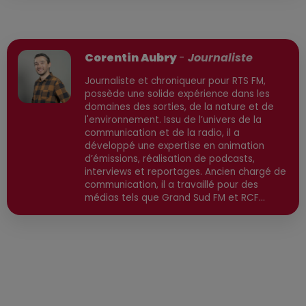
Publié : 15 février 2026 à 16h32 par
Corentin Aubry
-
Journaliste
Journaliste et chroniqueur pour RTS FM,
possède une solide expérience dans les
domaines des sorties, de la nature et de
l'environnement. Issu de l’univers de la
communication et de la radio, il a
développé une expertise en animation
d’émissions, réalisation de podcasts,
interviews et reportages. Ancien chargé de
communication, il a travaillé pour des
médias tels que Grand Sud FM et RCF
avant de devenir consultant indépendant.
Son parcours est enrichi par une formation
en communication et technologies de
l'information, ainsi qu'en techniques de
réalisation radio. Secteurs préviligiés :
Sortie, Nature, Environnement, Culture,
Social, Divertissement