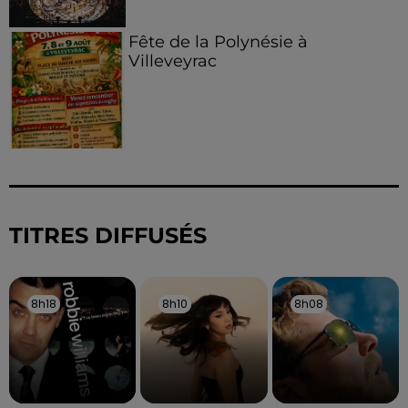
Fête de la Polynésie à
Villeveyrac
TITRES DIFFUSÉS
8h18
8h18
8h10
8h10
8h08
8h08