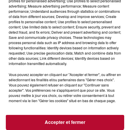
profiles for personalised advertising; Use profiles to select personalised
advertising; Measure advertising performance; Measure content
performance; Understand audiences through statistics or combinations
of data from different sources; Develop and improve services; Create
profiles to personalise content; Use profiles to select personalised
content; Use limited data to select content; Ensure security, prevent and
detect fraud, and fix errors; Deliver and present advertising and content;
Save and communicate privacy choices. These technologies may
process personal data such as IP address and browsing data to offer
following functionalities: Identify devices based on information actively
HÉRAULT/GARD : LA SÉRIE DE TF1 “ICI
requested; Use precise geolocation data; Match and combine data from
TOUT COMMENCE” RECHERCHE...
other data sources; Link different devices; Identify devices based on
information transmitted automatically.
Vous pouvez accepter en cliquant sur "Accepter et fermer", ou affiner en
sélectionnant les finalités et/ou partenaires dans "Gérer mes choix".
Vous pouvez également refuser en cliquant sur "Continuer sans
accepter". Vos préférences ne s'appliqueront que pour ce site. Vous
pouvez mettre à jour vos choix, ou retirer votre consentement à tout
moment via le lien "Gérer les cookies" situé en bas de chaque page.
Accepter et fermer