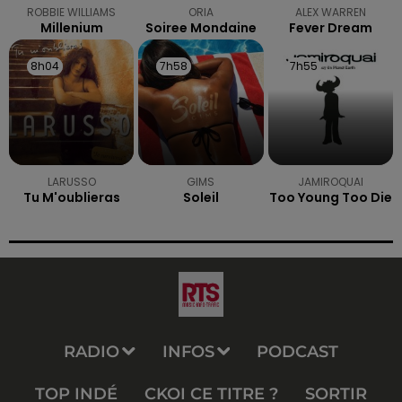
ROBBIE WILLIAMS
ORIA
ALEX WARREN
Millenium
Soiree Mondaine
Fever Dream
8h04
8h04
7h58
7h58
7h55
7h55
LARUSSO
GIMS
JAMIROQUAI
Tu M'oublieras
Soleil
Too Young Too Die
RADIO
INFOS
PODCAST
TOP INDÉ
CKOI CE TITRE ?
SORTIR