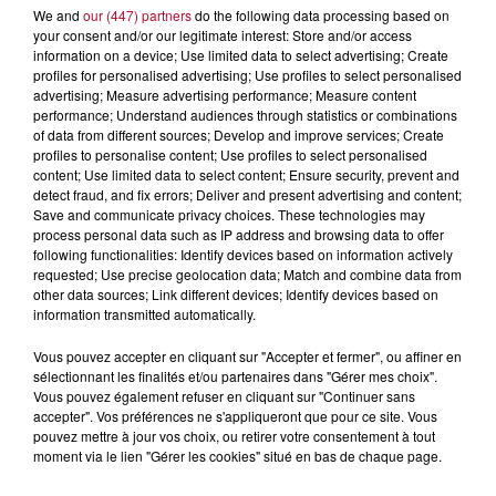
We and
our (447) partners
do the following data processing based on
your consent and/or our legitimate interest: Store and/or access
information on a device; Use limited data to select advertising; Create
profiles for personalised advertising; Use profiles to select personalised
advertising; Measure advertising performance; Measure content
performance; Understand audiences through statistics or combinations
of data from different sources; Develop and improve services; Create
profiles to personalise content; Use profiles to select personalised
content; Use limited data to select content; Ensure security, prevent and
detect fraud, and fix errors; Deliver and present advertising and content;
Save and communicate privacy choices. These technologies may
process personal data such as IP address and browsing data to offer
following functionalities: Identify devices based on information actively
requested; Use precise geolocation data; Match and combine data from
other data sources; Link different devices; Identify devices based on
4 août 2026
information transmitted automatically.
HÉRAULT, PYRÉNÉES-ORIENTALES : TROIS
SPOTS DE SNORKELING À EXPLORER...
Vous pouvez accepter en cliquant sur "Accepter et fermer", ou affiner en
Pas besoin de bouteilles de plongée lourdes ni de diplômes
sélectionnant les finalités et/ou partenaires dans "Gérer mes choix".
complexes pour observer la vie sous-marine. Cet été, un
Vous pouvez également refuser en cliquant sur "Continuer sans
masque, un tuba et une paire de palmes...
accepter". Vos préférences ne s'appliqueront que pour ce site. Vous
pouvez mettre à jour vos choix, ou retirer votre consentement à tout
moment via le lien "Gérer les cookies" situé en bas de chaque page.