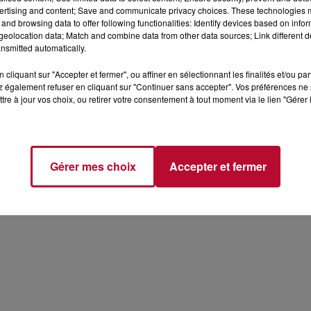
ertising and content; Save and communicate privacy choices. These technologies
and browsing data to offer following functionalities: Identify devices based on infor
eolocation data; Match and combine data from other data sources; Link different de
nsmitted automatically.
cliquant sur "Accepter et fermer", ou affiner en sélectionnant les finalités et/ou pa
 également refuser en cliquant sur "Continuer sans accepter". Vos préférences ne 
tre à jour vos choix, ou retirer votre consentement à tout moment via le lien "Gérer 
Gérer mes choix
Accepter et fermer