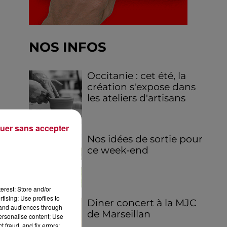
NOS INFOS
Occitanie : cet été, la
création s'expose dans
les ateliers d'artisans
uer sans accepter
Nos idées de sortie pour
ce week-end
erest: Store and/or
tising; Use profiles to
Diner concert à la MJC
tand audiences through
de Marseillan
personalise content; Use
 fraud, and fix errors;