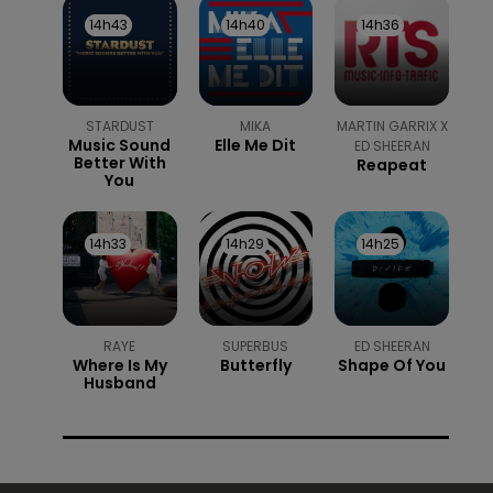
14h43
14h43
14h40
14h40
14h36
14h36
STARDUST
MIKA
MARTIN GARRIX X
Music Sound
Elle Me Dit
ED SHEERAN
Better With
Reapeat
You
14h33
14h33
14h29
14h29
14h25
14h25
RAYE
SUPERBUS
ED SHEERAN
Where Is My
Butterfly
Shape Of You
Husband