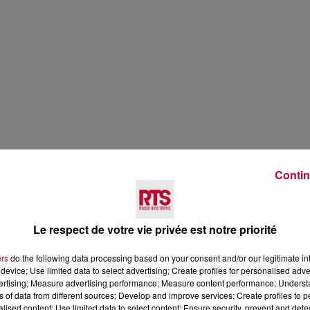
Contin
Le respect de votre vie privée est notre priorité
ers
do the following data processing based on your consent and/or our legitimate int
device; Use limited data to select advertising; Create profiles for personalised adver
vertising; Measure advertising performance; Measure content performance; Unders
ns of data from different sources; Develop and improve services; Create profiles to 
alised content; Use limited data to select content; Ensure security, prevent and detect