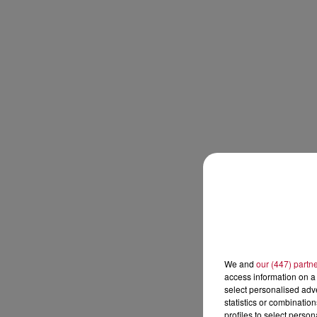
We and
our (447) partn
access information on a 
select personalised ad
statistics or combinatio
profiles to select person