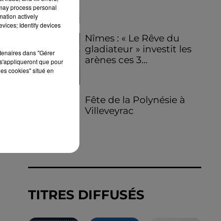
 may process personal
mation actively
vices; Identify devices
Nîmes : « Le Rêve du
gladiateur » investit les
rtenaires dans "Gérer
arènes ces 3...
s'appliqueront que pour
les cookies" situé en
Fête de la Polynésie à
Villeveyrac
TITRES DIFFUSÉS