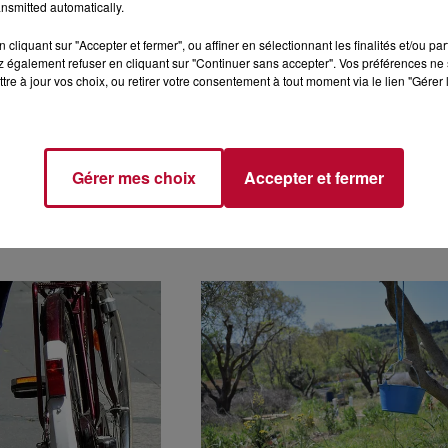
nsmitted automatically.
cliquant sur "Accepter et fermer", ou affiner en sélectionnant les finalités et/ou pa
 également refuser en cliquant sur "Continuer sans accepter". Vos préférences ne 
tre à jour vos choix, ou retirer votre consentement à tout moment via le lien "Gérer 
ATION DE
GRAND NARBONNE : UN
Gérer mes choix
Accepter et fermer
AGE KLAXIT DÉSORMAIS
EXPÉRIMENTATION POU
E À TOUS LES...
FAIRE DÉCOUVRIR
L’USAGE...