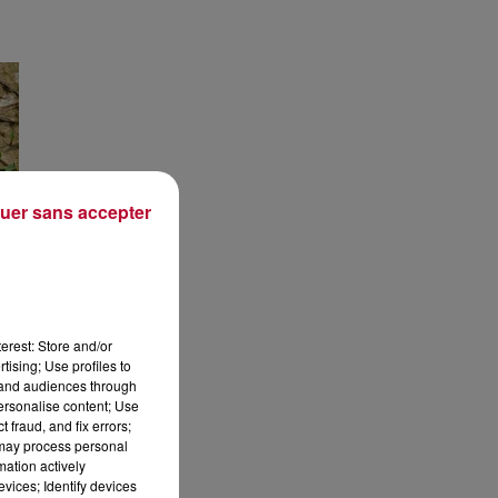
uer sans accepter
erest: Store and/or
tising; Use profiles to
tand audiences through
personalise content; Use
 fraud, and fix errors;
 may process personal
mation actively
vices; Identify devices