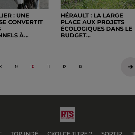
IER : UNE
HÉRAULT : LA LARGE
SE CONVERTIT
PLACE AUX PROJETS
S
ÉCOLOGIQUES DANS LE
NELS À...
BUDGET...
8
9
10
11
12
13
T
TOP INDÉ
CKOI CE TITRE ?
SORTIR
J