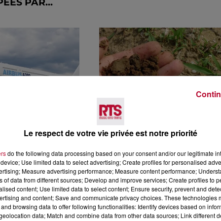
ÉES PAR...
Contin
Le respect de votre vie privée est notre priorité
: L’HUILE DE
QUATRE OPÉRATIONS
A REMPLACÉ LE
“COMPOST GRATUIT”
ers
do the following data processing based on your consent and/or our legitimate int
 D’UN A380
POUR LES NÎMOIS, LA
device; Use limited data to select advertising; Create profiles for personalised adver
PREMIÈRE CE...
vertising; Measure advertising performance; Measure content performance; Unders
ns of data from different sources; Develop and improve services; Create profiles to 
alised content; Use limited data to select content; Ensure security, prevent and detect
ertising and content; Save and communicate privacy choices. These technologies
and browsing data to offer following functionalities: Identify devices based on infor
eolocation data; Match and combine data from other data sources; Link different de