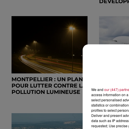
DÉVELOPP
MONTPELLIER : UN PLAN
TOULOUSE 
POUR LUTTER CONTRE LA
FRITURE 
We and
our (447) partn
POLLUTION LUMINEUSE
KÉROSÈNE
access information on a 
LORS...
select personalised ad
statistics or combinatio
profiles to select person
Deliver and present adv
data such as IP address 
requested; Use precise g