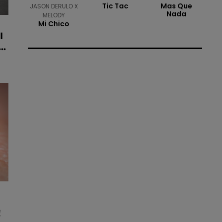
Tic Tac
Mas Que
JASON DERULO X
Nada
MELODY
Mi Chico
I
.
!