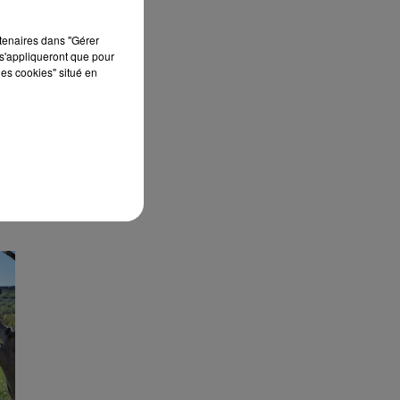
rtenaires dans "Gérer
s'appliqueront que pour
les cookies" situé en
E
R