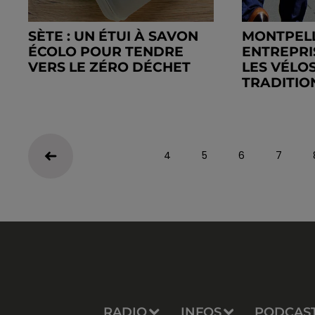
SÈTE : UN ÉTUI À SAVON
MONTPELL
ÉCOLO POUR TENDRE
ENTREPRI
VERS LE ZÉRO DÉCHET
LES VÉLO
TRADITION
4
5
6
7
RADIO
INFOS
PODCAS