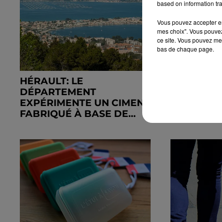
based on information tra
Vous pouvez accepter en 
mes choix". Vous pouvez
ce site. Vous pouvez met
bas de chaque page.
HÉRAULT: LE
L’APPLIC
DÉPARTEMENT
COVOITUR
EXPÉRIMENTE UN CIMENT
ACCESSIBL
FABRIQUÉ À BASE DE...