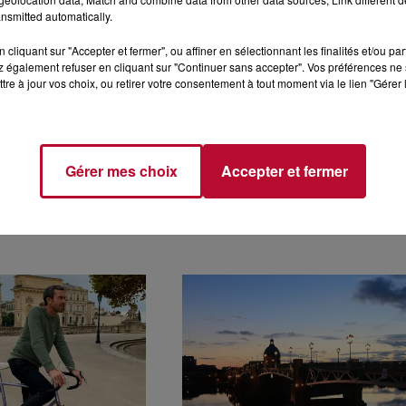
nsmitted automatically.
cliquant sur "Accepter et fermer", ou affiner en sélectionnant les finalités et/ou pa
 également refuser en cliquant sur "Continuer sans accepter". Vos préférences ne 
tre à jour vos choix, ou retirer votre consentement à tout moment via le lien "Gérer 
ENT
BÉZIERS : MAISON
Gérer mes choix
Accepter et fermer
UE : DANS
PANTUNA CRÉE DES
, BIENTÔT DES
BASKETS EN CUIR
LUS...
DE THON