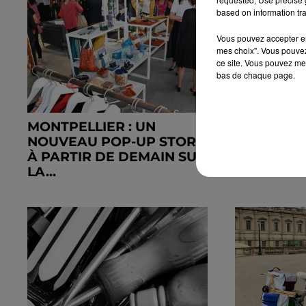
based on information tra
Vous pouvez accepter en 
mes choix". Vous pouvez
ce site. Vous pouvez met
bas de chaque page.
MONTPELLIER : UN
CHANGEM
NOUVEAU POP-UP STORE
CLIMATIQ
À PARTIR DE DEMAIN SUR
L’HÉRAULT
LA...
CÉPAGES P