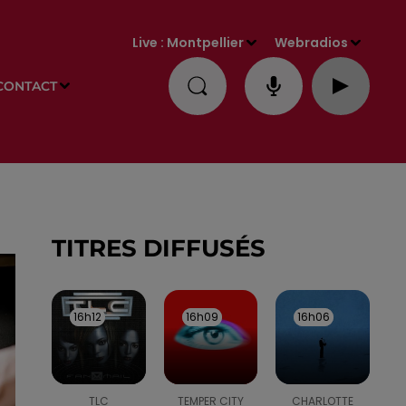
Live :
Montpellier
Webradios
CONTACT
TITRES DIFFUSÉS
16h12
16h12
16h09
16h09
16h06
16h06
TLC
TEMPER CITY
CHARLOTTE