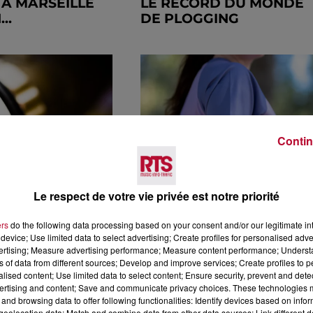
À MARSEILLE
LE RECORD DU MONDE
..
DE PLOGGING
Contin
Le respect de votre vie privée est notre priorité
ERS DE LA
PERPIGNAN : MAILLOT
LES TRUCS ET
FRANÇAIS LANCE SA
ers
do the following data processing based on your consent and/or our legitimate int
POUR FAIRE
GAMME DE MAILLOTS
device; Use limited data to select advertising; Create profiles for personalised adver
vertising; Measure advertising performance; Measure content performance; Unders
RECYCLÉS...
ns of data from different sources; Develop and improve services; Create profiles to 
alised content; Use limited data to select content; Ensure security, prevent and detect
ertising and content; Save and communicate privacy choices. These technologies
and browsing data to offer following functionalities: Identify devices based on infor
eolocation data; Match and combine data from other data sources; Link different de