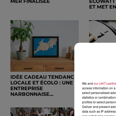
MER FINALISÉE
ECOWATT 
ET MET EN.
IDÉE CADEAU TENDANCE,
LES DOSSI
LOCALE ET ÉCOLO : UNE
RÉDAC' : 
We and
our (447) partn
ENTREPRISE
ASTUCES 
access information on a 
select personalised ad
NARBONNAISE...
FACE À...
statistics or combinatio
profiles to select person
Deliver and present adv
data such as IP address 
requested; Use precise g