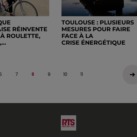
QUE
TOULOUSE : PLUSIEURS
ISE RÉINVENTE
MESURES POUR FAIRE
 À ROULETTE,
FACE À LA
..
CRISE ÉNERGÉTIQUE
6
7
8
9
10
11