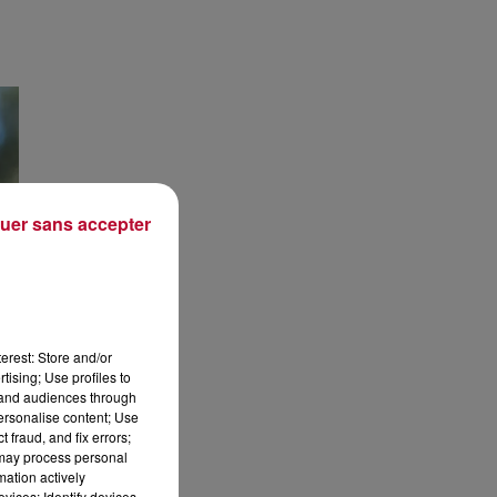
uer sans accepter
erest: Store and/or
tising; Use profiles to
tand audiences through
personalise content; Use
 fraud, and fix errors;
 may process personal
mation actively
vices; Identify devices