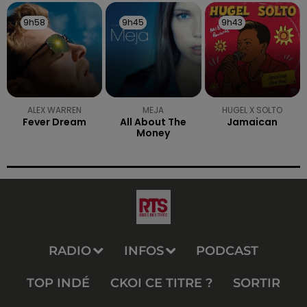
9h58
9h58
9h45
9h45
9h43
9h43
ALEX WARREN
MEJA
HUGEL X SOLTO
Fever Dream
All About The
Jamaican
Money
RADIO
INFOS
PODCAST
TOP INDÉ
CKOI CE TITRE ?
SORTIR