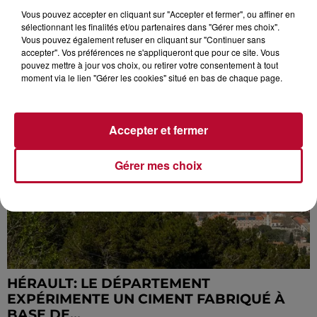
GRATUIT” POUR LES NÎMOIS, LA PREMIÈRE
Vous pouvez accepter en cliquant sur "Accepter et fermer", ou affiner en
CE...
sélectionnant les finalités et/ou partenaires dans "Gérer mes choix".
Vous pouvez également refuser en cliquant sur "Continuer sans
accepter". Vos préférences ne s'appliqueront que pour ce site. Vous
pouvez mettre à jour vos choix, ou retirer votre consentement à tout
moment via le lien "Gérer les cookies" situé en bas de chaque page.
Accepter et fermer
Gérer mes choix
HÉRAULT: LE DÉPARTEMENT
EXPÉRIMENTE UN CIMENT FABRIQUÉ À
BASE DE...