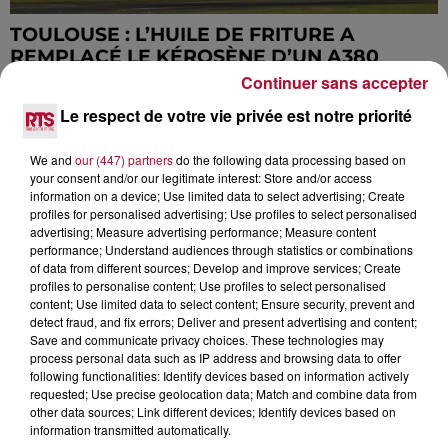
TOULOUSE : L’HUILE DE FRITURE A
REMPLACÉ LE KÉROSÈNE D’UN A380
LORS...
Continuer sans accepter
Le respect de votre vie privée est notre priorité
We and
our (447) partners
do the following data processing based on
your consent and/or our legitimate interest: Store and/or access
information on a device; Use limited data to select advertising; Create
profiles for personalised advertising; Use profiles to select personalised
advertising; Measure advertising performance; Measure content
performance; Understand audiences through statistics or combinations
of data from different sources; Develop and improve services; Create
profiles to personalise content; Use profiles to select personalised
content; Use limited data to select content; Ensure security, prevent and
detect fraud, and fix errors; Deliver and present advertising and content;
Save and communicate privacy choices. These technologies may
process personal data such as IP address and browsing data to offer
following functionalities: Identify devices based on information actively
requested; Use precise geolocation data; Match and combine data from
other data sources; Link different devices; Identify devices based on
information transmitted automatically.
QUATRE OPÉRATIONS “COMPOST