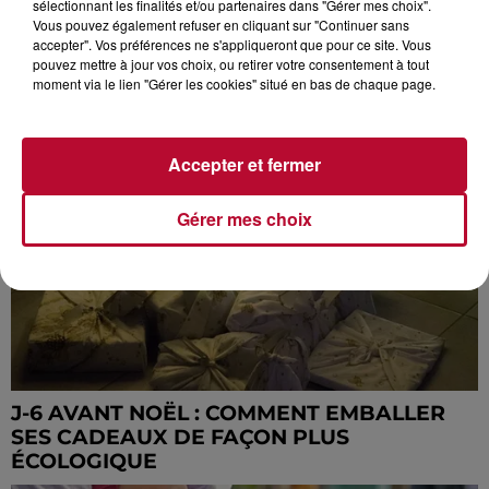
sélectionnant les finalités et/ou partenaires dans "Gérer mes choix".
MONTPELLIER ET SES ALENTOURS
Vous pouvez également refuser en cliquant sur "Continuer sans
accepter". Vos préférences ne s'appliqueront que pour ce site. Vous
pouvez mettre à jour vos choix, ou retirer votre consentement à tout
moment via le lien "Gérer les cookies" situé en bas de chaque page.
Accepter et fermer
Gérer mes choix
J-6 AVANT NOËL : COMMENT EMBALLER
SES CADEAUX DE FAÇON PLUS
ÉCOLOGIQUE