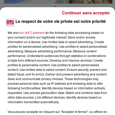
FRONTIGNAN : LA DÉCHETTERIE
Continuer sans accepter
INAUGURE UN ESPACE DÉDIÉ AUX
ARTICLES...
Le respect de votre vie privée est notre priorité
We and
our (447) partners
do the following data processing based on
your consent and/or our legitimate interest: Store and/or access
information on a device; Use limited data to select advertising; Create
profiles for personalised advertising; Use profiles to select personalised
advertising; Measure advertising performance; Measure content
performance; Understand audiences through statistics or combinations
of data from different sources; Develop and improve services; Create
profiles to personalise content; Use profiles to select personalised
content; Use limited data to select content; Ensure security, prevent and
detect fraud, and fix errors; Deliver and present advertising and content;
Save and communicate privacy choices. These technologies may
process personal data such as IP address and browsing data to offer
following functionalities: Identify devices based on information actively
requested; Use precise geolocation data; Match and combine data from
other data sources; Link different devices; Identify devices based on
information transmitted automatically.
Vous pouvez accepter en cliquant sur "Accepter et fermer", ou affiner en
PRATIQUE: VINTED GO ARRIVE À