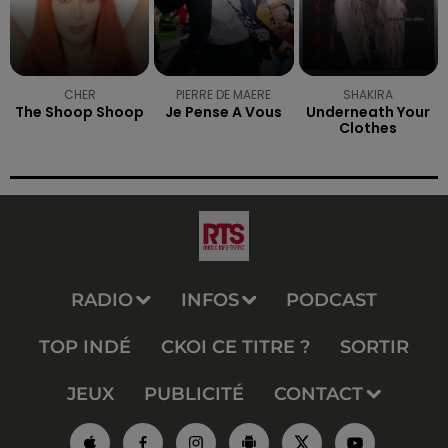
CHER
PIERRE DE MAERE
SHAKIRA
The Shoop Shoop
Je Pense A Vous
Underneath Your
Clothes
RADIO
INFOS
PODCAST
TOP INDÉ
CKOI CE TITRE ?
SORTIR
JEUX
PUBLICITÉ
CONTACT