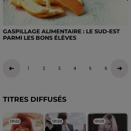
GASPILLAGE ALIMENTAIRE : LE SUD-EST
PARMI LES BONS ÉLÈVES
1
2
3
4
5
6
7
TITRES DIFFUSÉS
13h32
13h32
13h29
13h29
13h26
13h26