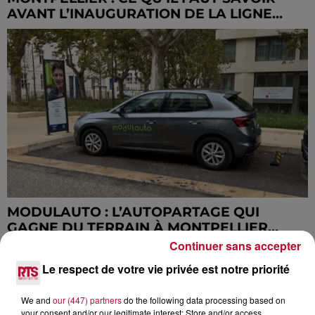
AVANT L’INAUGURATION DE LA LIGNE...
MODULAUTO : L’AUTOPARTAGE QUI
GAGNE DU TERRAIN À MONTPELLIER…
MAIS...
Continuer sans accepter
Le respect de votre vie privée est notre priorité
We and
our (447) partners
do the following data processing based on
your consent and/or our legitimate interest: Store and/or access