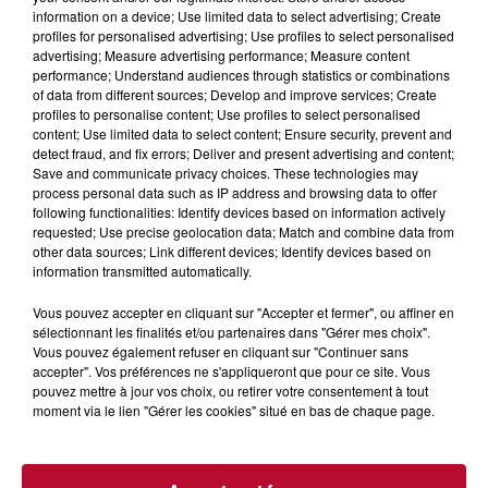
information on a device; Use limited data to select advertising; Create
profiles for personalised advertising; Use profiles to select personalised
advertising; Measure advertising performance; Measure content
performance; Understand audiences through statistics or combinations
of data from different sources; Develop and improve services; Create
profiles to personalise content; Use profiles to select personalised
content; Use limited data to select content; Ensure security, prevent and
detect fraud, and fix errors; Deliver and present advertising and content;
Save and communicate privacy choices. These technologies may
process personal data such as IP address and browsing data to offer
AÉROPORT DE MONTPELLIER : CETTE
following functionalities: Identify devices based on information actively
LIGNE VA FAIRE SON GRAND RETOUR
requested; Use precise geolocation data; Match and combine data from
CET...
other data sources; Link different devices; Identify devices based on
information transmitted automatically.
Vous pouvez accepter en cliquant sur "Accepter et fermer", ou affiner en
sélectionnant les finalités et/ou partenaires dans "Gérer mes choix".
Vous pouvez également refuser en cliquant sur "Continuer sans
accepter". Vos préférences ne s'appliqueront que pour ce site. Vous
pouvez mettre à jour vos choix, ou retirer votre consentement à tout
moment via le lien "Gérer les cookies" situé en bas de chaque page.