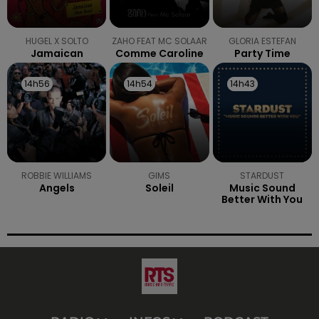
HUGEL X SOLTO
ZAHO FEAT MC SOLAAR
GLORIA ESTEFAN
Jamaican
Comme Caroline
Party Time
14h56
14h56
14h54
14h54
14h43
14h43
ROBBIE WILLIAMS
GIMS
STARDUST
Angels
Soleil
Music Sound
Better With You