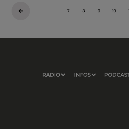
7
8
9
10
RADIO
INFOS
PODCAS