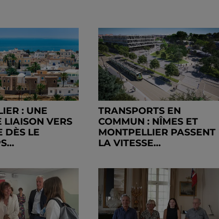
IER : UNE
TRANSPORTS EN
 LIAISON VERS
COMMUN : NÎMES ET
E DÈS LE
MONTPELLIER PASSENT
...
LA VITESSE...