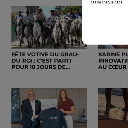
bas de chaque page.
FÊTE VOTIVE DU GRAU-
KARINE P
DU-ROI : C'EST PARTI
INNOVATI
POUR 10 JOURS DE...
AU CŒUR 