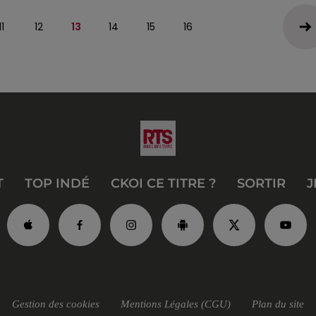
11
12
13
14
15
16
T
TOP INDÉ
CKOI CE TITRE ?
SORTIR
J
Gestion des cookies
Mentions Légales (CGU)
Plan du site