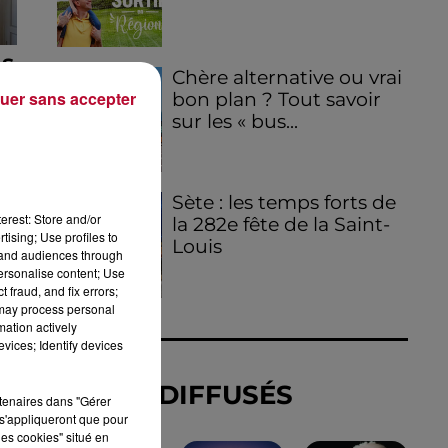
AS
Chère alternative ou vrai
uer sans accepter
bon plan ? Tout savoir
sur les « bus...
Sète : les temps forts de
erest: Store and/or
la 282e fête de la Saint-
tising; Use profiles to
Louis
tand audiences through
personalise content; Use
 fraud, and fix errors;
 may process personal
mation actively
vices; Identify devices
TITRES DIFFUSÉS
..
rtenaires dans "Gérer
s'appliqueront que pour
les cookies" situé en