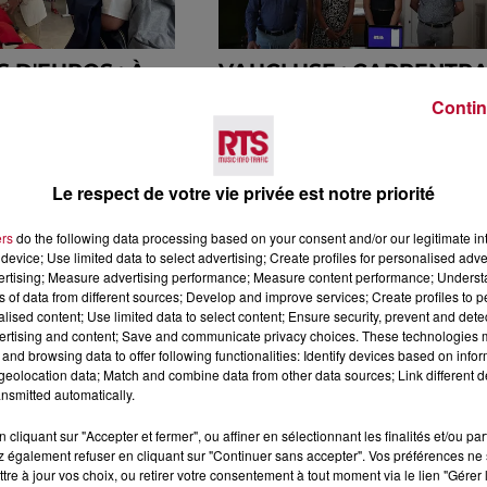
S D'EUROS : À
VAUCLUSE : CARPENTR
LYCÉE QUI
INAUGURE ARIA, UNE
Contin
 VOIE
APPLICATION QUI AIDE
À...
Le respect de votre vie privée est notre priorité
ers
do the following data processing based on your consent and/or our legitimate int
device; Use limited data to select advertising; Create profiles for personalised adver
vertising; Measure advertising performance; Measure content performance; Unders
ns of data from different sources; Develop and improve services; Create profiles to 
alised content; Use limited data to select content; Ensure security, prevent and detect
ertising and content; Save and communicate privacy choices. These technologies
and browsing data to offer following functionalities: Identify devices based on infor
eolocation data; Match and combine data from other data sources; Link different de
NE CARTE
AGENDA : 5 IDÉES DE
nsmitted automatically.
IVE POUR
SORTIES FAMILIALES
TISER
POUR CE 1ER WEEK-END.
cliquant sur "Accepter et fermer", ou affiner en sélectionnant les finalités et/ou pa
EMENT...
 également refuser en cliquant sur "Continuer sans accepter". Vos préférences ne 
tre à jour vos choix, ou retirer votre consentement à tout moment via le lien "Gérer 