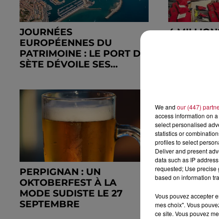
JOURNÉES
4 MILLION
EUROPÉENNES DU
SÈTE, UN 
PATRIMOINE : LE PORT DE
TRACE SA
SÈTE DÉVOILE SES...
We and
our (447) partn
access information on a 
select personalised ad
statistics or combinatio
profiles to select person
Deliver and present adv
data such as IP address 
requested; Use precise g
PERPIGNAN : UN
GARD : U
based on information tra
OKTOBERFEST À LA
INTERACT
MODE SUDISTE LE 27
DÉMOCRA
Vous pouvez accepter en 
SEPTEMBRE
L’ENSEIGN
mes choix". Vous pouvez
ce site. Vous pouvez met