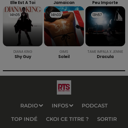
Elle Est A Toi
Jamaican
Peu Importe
14h05
14h05
14h03
14h03
13h57
13h57
DIANA KING
GIMS
TAME IMPALA X JENNIE
Shy Guy
Soleil
Dracula
RADIO
INFOS
PODCAST
TOP INDÉ
CKOI CE TITRE ?
SORTIR