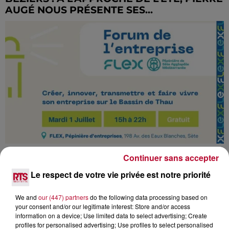
AUGÉ NOUS PRÉSENTE SES...
FORUM DE L'ENTREPRISE À SÈTE POUR
Continuer sans accepter
LES ENTREPRENEURS LOCAUX
Le respect de votre vie privée est notre priorité
We and
our (447) partners
do the following data processing based on
your consent and/or our legitimate interest: Store and/or access
information on a device; Use limited data to select advertising; Create
profiles for personalised advertising; Use profiles to select personalised