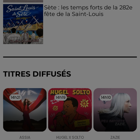
Sète : les temps forts de la 282e
fête de la Saint-Louis
TITRES DIFFUSÉS
14h21
14h21
14h19
14h19
14h10
14h10
ASSIA
HUGEL X SOLTO
ZAZIE