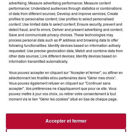
advertising; Measure advertising performance; Measure content
performance; Understand audiences through statistics or combinations
of data from different sources; Develop and improve services; Create
profiles to personalise content; Use profiles to select personalised
content; Use limited data to select content; Ensure security, prevent and
detect fraud, and fix errors; Deliver and present advertising and content;
Save and communicate privacy choices. These technologies may
process personal data such as IP address and browsing data to offer
following functionalities: Identify devices based on information actively
MARSEILLAN-PLAGE : UNE STATION
requested; Use precise geolocation data; Match and combine data from
BALNÉAIRE NÉE DES RUINES
other data sources; Link different devices; Identify devices based on
information transmitted automatically.
Vous pouvez accepter en cliquant sur "Accepter et fermer", ou affiner en
sélectionnant les finalités et/ou partenaires dans "Gérer mes choix".
Vous pouvez également refuser en cliquant sur "Continuer sans
accepter". Vos préférences ne s'appliqueront que pour ce site. Vous
pouvez mettre à jour vos choix, ou retirer votre consentement à tout
moment via le lien "Gérer les cookies" situé en bas de chaque page.
Accepter et fermer