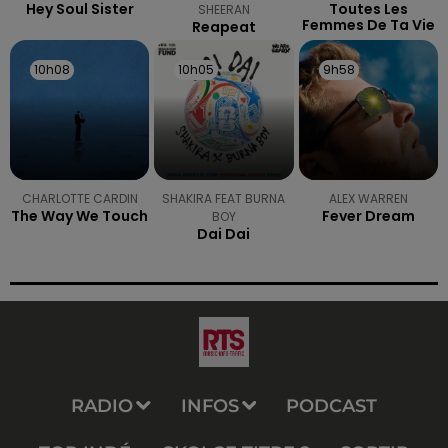
Hey Soul Sister
Toutes Les
SHEERAN
Femmes De Ta Vie
Reapeat
10h08
10h08
10h05
10h05
9h58
9h58
CHARLOTTE CARDIN
SHAKIRA FEAT BURNA
ALEX WARREN
The Way We Touch
Fever Dream
BOY
Dai Dai
RADIO
INFOS
PODCAST