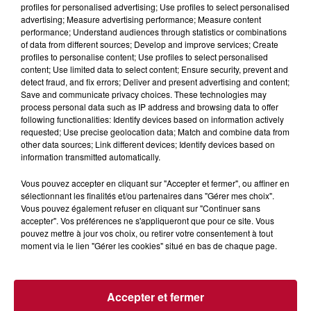
profiles for personalised advertising; Use profiles to select personalised
advertising; Measure advertising performance; Measure content
performance; Understand audiences through statistics or combinations
of data from different sources; Develop and improve services; Create
profiles to personalise content; Use profiles to select personalised
content; Use limited data to select content; Ensure security, prevent and
detect fraud, and fix errors; Deliver and present advertising and content;
HÉRAULT : 5 ACTIVITÉS FAMILIALES
Save and communicate privacy choices. These technologies may
process personal data such as IP address and browsing data to offer
RAFRAÎCHISSANTES À TESTER CET ÉTÉ
following functionalities: Identify devices based on information actively
requested; Use precise geolocation data; Match and combine data from
other data sources; Link different devices; Identify devices based on
information transmitted automatically.
Vous pouvez accepter en cliquant sur "Accepter et fermer", ou affiner en
sélectionnant les finalités et/ou partenaires dans "Gérer mes choix".
Vous pouvez également refuser en cliquant sur "Continuer sans
accepter". Vos préférences ne s'appliqueront que pour ce site. Vous
pouvez mettre à jour vos choix, ou retirer votre consentement à tout
moment via le lien "Gérer les cookies" situé en bas de chaque page.
Accepter et fermer
VAUCLUSE : 5 RANDOS FAMILIALES À