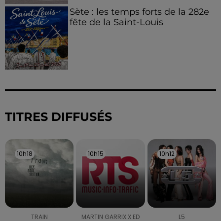
Sète : les temps forts de la 282e
fête de la Saint-Louis
TITRES DIFFUSÉS
10h18
10h18
10h15
10h15
10h12
10h12
TRAIN
MARTIN GARRIX X ED
L5