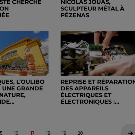
STE CHERCHE
NICOLAS JOUAS,
ION
SCULPTEUR MÉTAL À
UÉE
PÉZENAS
UES, L’OULIBO
REPRISE ET RÉPARATIO
E UNE GRANDE
DES APPAREILS
NATURE,
ÉLECTRIQUES ET
E...
ÉLECTRONIQUES :...
15
16
17
18
19
20