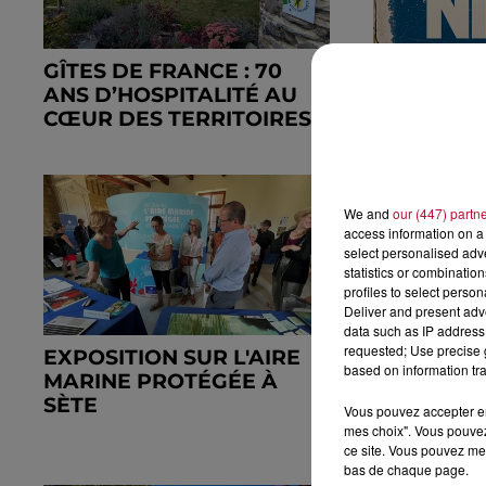
GÎTES DE FRANCE : 70
FESTIVAL 
ANS D’HOSPITALITÉ AU
TÊTES D'A
CŒUR DES TERRITOIRES
DÉVOILÉE
We and
our (447) partn
access information on a 
select personalised ad
statistics or combinatio
profiles to select person
Deliver and present adv
data such as IP address 
requested; Use precise g
EXPOSITION SUR L'AIRE
CRÈMES S
based on information tra
MARINE PROTÉGÉE À
COMMENT 
SÈTE
SA PROTE
Vous pouvez accepter en 
L'APPROCH
mes choix". Vous pouvez
ce site. Vous pouvez met
bas de chaque page.