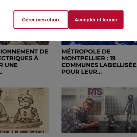
Gérer mes choix
Accepter et fermer
TIONNEMENT DE
MÉTROPOLE DE
ECTRIQUES À
MONTPELLIER : 19
R UNE
COMMUNES LABELLISÉE
.
POUR LEUR...