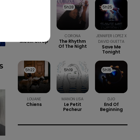
5h36
5h36
5h28
5h28
5h25
5h25
M PEOPLE
CORONA
JENNIFER LOPEZ X
Movin On Up
The Rhythm
DAVID GUETTA
Of The Night
Save Me
Tonight
S
5h22
5h22
5h19
5h19
5h16
5h16
LOUANE
MANON LISA
DJO
Chiens
Le Petit
End Of
Pecheur
Beginning