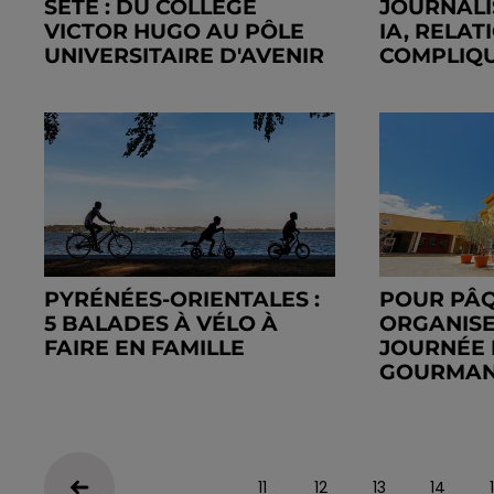
SÈTE : DU COLLÈGE
JOURNALI
VICTOR HUGO AU PÔLE
IA, RELAT
UNIVERSITAIRE D'AVENIR
COMPLIQ
PYRÉNÉES-ORIENTALES :
POUR PÂQ
5 BALADES À VÉLO À
ORGANIS
FAIRE EN FAMILLE
JOURNÉE 
GOURMAND
11
12
13
14