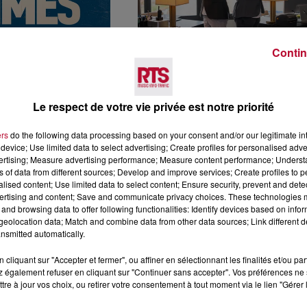
DE NÎMES : LES
SPARKLERS CLUB MET L
Contin
FFICHE ENFIN
FEU AU BUSINESS
S
Le respect de votre vie privée est notre priorité
ers
do the following data processing based on your consent and/or our legitimate int
device; Use limited data to select advertising; Create profiles for personalised adver
vertising; Measure advertising performance; Measure content performance; Unders
ns of data from different sources; Develop and improve services; Create profiles to 
alised content; Use limited data to select content; Ensure security, prevent and detect
ertising and content; Save and communicate privacy choices. These technologies
and browsing data to offer following functionalities: Identify devices based on infor
eolocation data; Match and combine data from other data sources; Link different de
OLAIRES :
DE L’ANTIQUITÉ À KIND
nsmitted automatically.
BIEN CHOISIR
: LA FOLLE HISTOIRE DU
CTION À
CHOCOLAT DE PÂQUES
cliquant sur "Accepter et fermer", ou affiner en sélectionnant les finalités et/ou pa
E...
 également refuser en cliquant sur "Continuer sans accepter". Vos préférences ne 
tre à jour vos choix, ou retirer votre consentement à tout moment via le lien "Gérer 