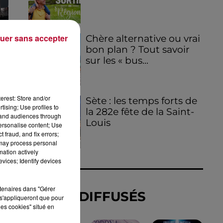
E
uer sans accepter
Chère alternative ou vrai
bon plan ? Tout savoir
sur les « bus...
erest: Store and/or
Sète : les temps forts de
tising; Use profiles to
la 282e fête de la Saint-
tand audiences through
Louis
personalise content; Use
 fraud, and fix errors;
 may process personal
mation actively
vices; Identify devices
ER
rtenaires dans "Gérer
TITRES DIFFUSÉS
s'appliqueront que pour
les cookies" situé en