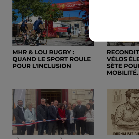
MHR & LOU RUGBY :
RECONDI
QUAND LE SPORT ROULE
VÉLOS ÉL
POUR L'INCLUSION
SÈTE POU
MOBILITÉ..