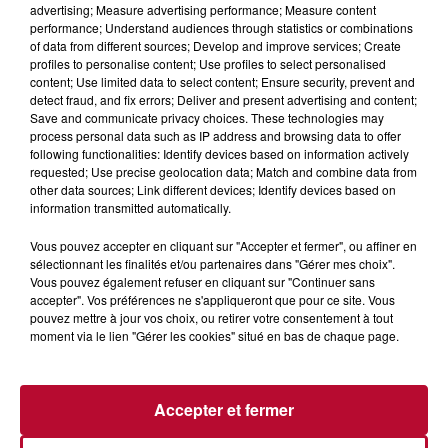
advertising; Measure advertising performance; Measure content
performance; Understand audiences through statistics or combinations
of data from different sources; Develop and improve services; Create
profiles to personalise content; Use profiles to select personalised
content; Use limited data to select content; Ensure security, prevent and
detect fraud, and fix errors; Deliver and present advertising and content;
Save and communicate privacy choices. These technologies may
process personal data such as IP address and browsing data to offer
following functionalities: Identify devices based on information actively
requested; Use precise geolocation data; Match and combine data from
BON PLAN À MONTPELLIER : LA SESSION
other data sources; Link different devices; Identify devices based on
D’ESCALADE À 5 € À NE PAS...
information transmitted automatically.
Vous pouvez accepter en cliquant sur "Accepter et fermer", ou affiner en
sélectionnant les finalités et/ou partenaires dans "Gérer mes choix".
Vous pouvez également refuser en cliquant sur "Continuer sans
accepter". Vos préférences ne s'appliqueront que pour ce site. Vous
pouvez mettre à jour vos choix, ou retirer votre consentement à tout
moment via le lien "Gérer les cookies" situé en bas de chaque page.
Accepter et fermer