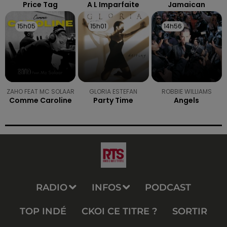
Price Tag
A L Imparfaite
Jamaican
15h05
15h05
15h01
15h01
14h56
14h56
ZAHO FEAT MC SOLAAR
GLORIA ESTEFAN
ROBBIE WILLIAMS
Comme Caroline
Party Time
Angels
RADIO
INFOS
PODCAST
TOP INDÉ
CKOI CE TITRE ?
SORTIR