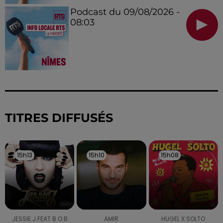
Podcast du 09/08/2026 -
08:03
TITRES DIFFUSÉS
15h13
15h13
15h10
15h10
15h08
15h08
JESSIE J FEAT B O B
AMIR
HUGEL X SOLTO