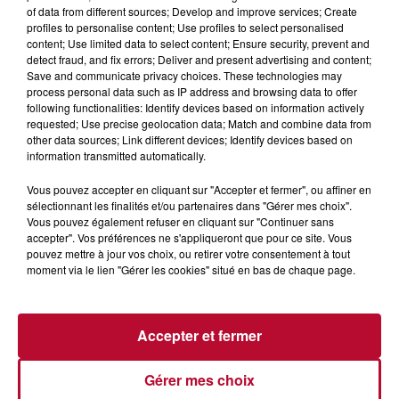
of data from different sources; Develop and improve services; Create
profiles to personalise content; Use profiles to select personalised
content; Use limited data to select content; Ensure security, prevent and
detect fraud, and fix errors; Deliver and present advertising and content;
Save and communicate privacy choices. These technologies may
process personal data such as IP address and browsing data to offer
following functionalities: Identify devices based on information actively
GUILHEM LAGET EN TENNIS FAUTEUIL À
requested; Use precise geolocation data; Match and combine data from
ROLAND GARROS
other data sources; Link different devices; Identify devices based on
information transmitted automatically.
Vous pouvez accepter en cliquant sur "Accepter et fermer", ou affiner en
sélectionnant les finalités et/ou partenaires dans "Gérer mes choix".
Vous pouvez également refuser en cliquant sur "Continuer sans
accepter". Vos préférences ne s'appliqueront que pour ce site. Vous
pouvez mettre à jour vos choix, ou retirer votre consentement à tout
moment via le lien "Gérer les cookies" situé en bas de chaque page.
Accepter et fermer
Gérer mes choix
HANDBALL : FRONTIGNAN EN QUÊTE