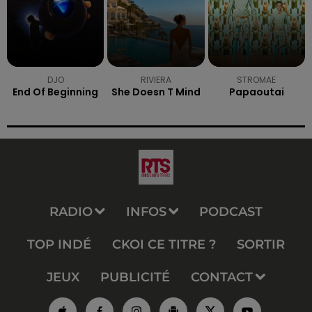
DJO
RIVIERA
STROMAE
End Of Beginning
She Doesn T Mind
Papaoutai
RADIO
INFOS
PODCAST
TOP INDÉ
CKOI CE TITRE ?
SORTIR
JEUX
PUBLICITÉ
CONTACT