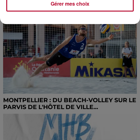
Gérer mes choix
RUGBY À XIII : LE DERBY FRANCO-
FRANÇAIS CE SOIR À ERNEST WALLON
MONTPELLIER : DU BEACH-VOLLEY SUR LE
PARVIS DE L'HÔTEL DE VILLE...