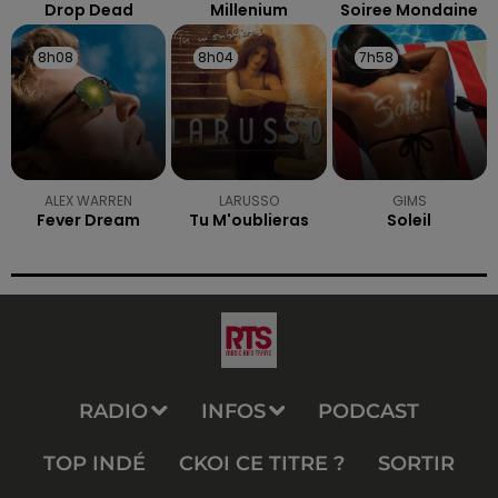
Drop Dead
Millenium
Soiree Mondaine
8h08
8h08
8h04
8h04
7h58
7h58
ALEX WARREN
LARUSSO
GIMS
Fever Dream
Tu M'oublieras
Soleil
RADIO
INFOS
PODCAST
TOP INDÉ
CKOI CE TITRE ?
SORTIR