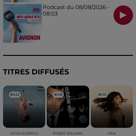
Podcast du 08/08/2026 -
08:03
TITRES DIFFUSÉS
8h22
8h22
8h18
8h18
8h10
8h10
OLIVIA RODRIGO
ROBBIE WILLIAMS
ORIA