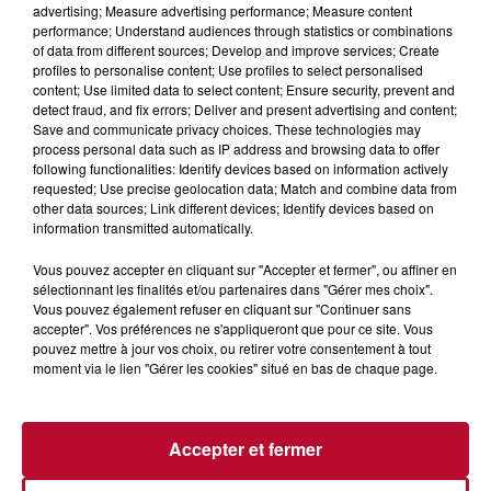
advertising; Measure advertising performance; Measure content
performance; Understand audiences through statistics or combinations
of data from different sources; Develop and improve services; Create
profiles to personalise content; Use profiles to select personalised
content; Use limited data to select content; Ensure security, prevent and
detect fraud, and fix errors; Deliver and present advertising and content;
Save and communicate privacy choices. These technologies may
process personal data such as IP address and browsing data to offer
following functionalities: Identify devices based on information actively
RUGBY : DÉPART DU TRAIN DU MONDIAL
requested; Use precise geolocation data; Match and combine data from
2023
other data sources; Link different devices; Identify devices based on
information transmitted automatically.
Vous pouvez accepter en cliquant sur "Accepter et fermer", ou affiner en
sélectionnant les finalités et/ou partenaires dans "Gérer mes choix".
Vous pouvez également refuser en cliquant sur "Continuer sans
accepter". Vos préférences ne s'appliqueront que pour ce site. Vous
pouvez mettre à jour vos choix, ou retirer votre consentement à tout
moment via le lien "Gérer les cookies" situé en bas de chaque page.
Accepter et fermer