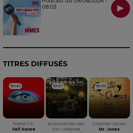
Podcast du 09/08/2026 -
08:03
TITRES DIFFUSÉS
16h40
16h40
16h37
16h37
16h33
16h33
TEMPER CITY
BOULEVARD DES AIRS
COUNTING CROWS
Self Aware
Mr. Jones
FEAT CARBONNE