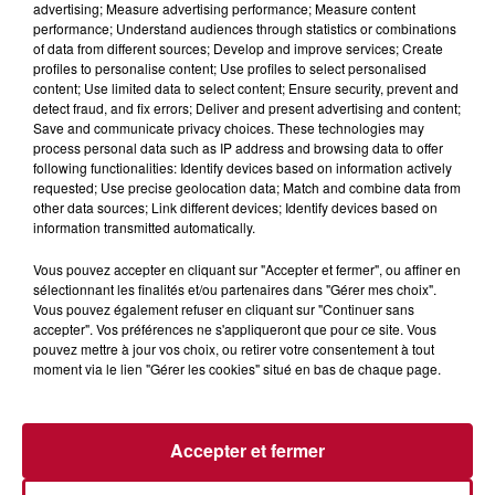
advertising; Measure advertising performance; Measure content
performance; Understand audiences through statistics or combinations
of data from different sources; Develop and improve services; Create
profiles to personalise content; Use profiles to select personalised
content; Use limited data to select content; Ensure security, prevent and
detect fraud, and fix errors; Deliver and present advertising and content;
Save and communicate privacy choices. These technologies may
process personal data such as IP address and browsing data to offer
following functionalities: Identify devices based on information actively
CDM 2019 - VOICI ALEX MORGAN, LA STAR
requested; Use precise geolocation data; Match and combine data from
DE LA COUPE DU MONDE
other data sources; Link different devices; Identify devices based on
information transmitted automatically.
Vous pouvez accepter en cliquant sur "Accepter et fermer", ou affiner en
sélectionnant les finalités et/ou partenaires dans "Gérer mes choix".
Vous pouvez également refuser en cliquant sur "Continuer sans
accepter". Vos préférences ne s'appliqueront que pour ce site. Vous
pouvez mettre à jour vos choix, ou retirer votre consentement à tout
moment via le lien "Gérer les cookies" situé en bas de chaque page.
Accepter et fermer