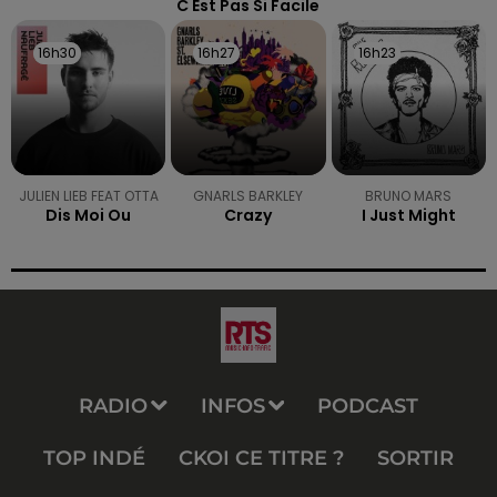
C Est Pas Si Facile
16h30
16h30
16h27
16h27
16h23
16h23
JULIEN LIEB FEAT OTTA
GNARLS BARKLEY
BRUNO MARS
Dis Moi Ou
Crazy
I Just Might
RADIO
INFOS
PODCAST
TOP INDÉ
CKOI CE TITRE ?
SORTIR