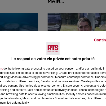
MAIN...
Contin
Le respect de votre vie privée est notre priorité
ANÉE :
ANTICIPER POUR DURER
ers
do the following data processing based on your consent and/or our legitimate int
EN
LA LEÇON DE JACQUES
device; Use limited data to select advertising; Create profiles for personalised adver
EUR DE
ALVAREZ POUR LA
vertising; Measure advertising performance; Measure content performance; Unders
BALLESTA
STATION...
ns of data from different sources; Develop and improve services; Create profiles to 
alised content; Use limited data to select content; Ensure security, prevent and detect
ertising and content; Save and communicate privacy choices. These technologies
and browsing data to offer following functionalities: Identify devices based on infor
eolocation data; Match and combine data from other data sources; Link different de
nsmitted automatically.