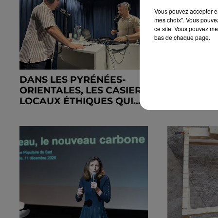
Vous pouvez accepter en 
mes choix". Vous pouvez
ce site. Vous pouvez met
bas de chaque page.
DANS LES PYRÉNÉES-
MARINE O
ORIENTALES, LES CASIERS
SAO TEXT
LOCAUX ÉTHIQUES QUI...
LES FILET