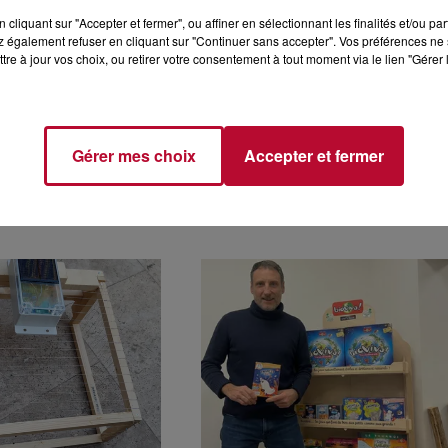
cliquant sur "Accepter et fermer", ou affiner en sélectionnant les finalités et/ou pa
 également refuser en cliquant sur "Continuer sans accepter". Vos préférences ne 
tre à jour vos choix, ou retirer votre consentement à tout moment via le lien "Gérer 
Gérer mes choix
Accepter et fermer
LACIA LANCE
EN PETITE CAMARGUE
ILE ET RECYCLE
DANS LE GARD, L’EAU S
S DE PÊCHE
SOIGNE PAR LE VÉGÉTA