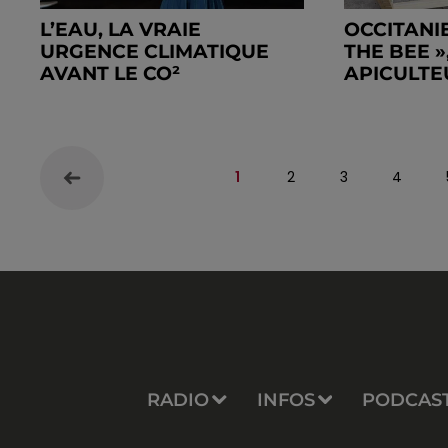
L’EAU, LA VRAIE
OCCITANIE
URGENCE CLIMATIQUE
THE BEE 
AVANT LE CO²
APICULTEU
1
2
3
4
RADIO
INFOS
PODCAS