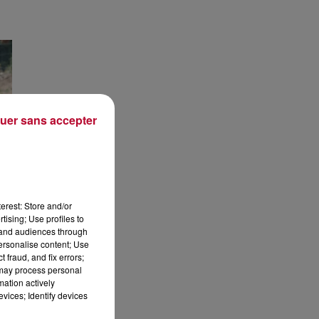
uer sans accepter
 :
erest: Store and/or
tising; Use profiles to
tand audiences through
personalise content; Use
 fraud, and fix errors;
 may process personal
mation actively
vices; Identify devices