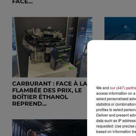
FACE...
CARBURANT : FACE À LA
MÉDITERR
We and
our (447) partn
FLAMBÉE DES PRIX, LE
L’ALERTE 
access information on a 
BOÎTIER ÉTHANOL
PROFOND
select personalised ad
REPREND...
LAURENT 
statistics or combinatio
profiles to select person
Deliver and present adv
data such as IP address 
requested; Use precise g
based on information tra