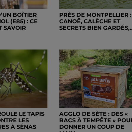
’UN BOÎTIER
PRÈS DE MONTPELLIER :
L (E85) : CE
CANOË, CALÈCHE ET
T SAVOIR
SECRETS BIEN GARDÉS,..
ROULE LE TAPIS
AGGLO DE SÈTE : DES «
NTRE LES
BACS À TEMPÊTE » POU
ES À SÉNAS
DONNER UN COUP DE