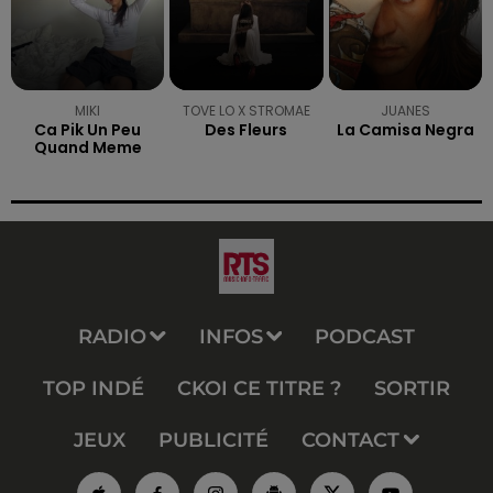
MIKI
TOVE LO X STROMAE
JUANES
Ca Pik Un Peu
Des Fleurs
La Camisa Negra
Quand Meme
RADIO
INFOS
PODCAST
TOP INDÉ
CKOI CE TITRE ?
SORTIR
JEUX
PUBLICITÉ
CONTACT