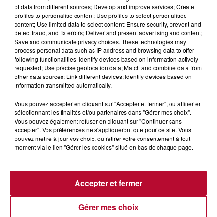
of data from different sources; Develop and improve services; Create
profiles to personalise content; Use profiles to select personalised
content; Use limited data to select content; Ensure security, prevent and
detect fraud, and fix errors; Deliver and present advertising and content;
UN VOTE POUR L'AVENIR : LA RÉGION
Save and communicate privacy choices. These technologies may
OCCITANIE INVESTIT 2,3 MILLIONS...
process personal data such as IP address and browsing data to offer
following functionalities: Identify devices based on information actively
requested; Use precise geolocation data; Match and combine data from
other data sources; Link different devices; Identify devices based on
information transmitted automatically.
Vous pouvez accepter en cliquant sur "Accepter et fermer", ou affiner en
sélectionnant les finalités et/ou partenaires dans "Gérer mes choix".
Vous pouvez également refuser en cliquant sur "Continuer sans
accepter". Vos préférences ne s'appliqueront que pour ce site. Vous
pouvez mettre à jour vos choix, ou retirer votre consentement à tout
moment via le lien "Gérer les cookies" situé en bas de chaque page.
Accepter et fermer
LA RÉGION OCCITANIE MOBILISÉE SUR LES
ÉCONOMIES D’ÉNERGIE DANS SES...
Gérer mes choix