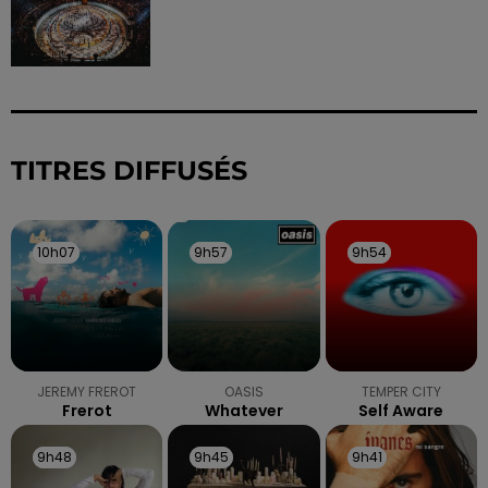
TITRES DIFFUSÉS
10h07
10h07
9h57
9h57
9h54
9h54
JEREMY FREROT
OASIS
TEMPER CITY
Frerot
Whatever
Self Aware
9h48
9h48
9h45
9h45
9h41
9h41