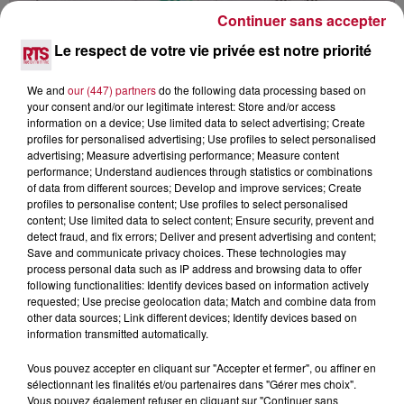
Continuer sans accepter
Le respect de votre vie privée est notre priorité
We and
our (447) partners
do the following data processing based on
your consent and/or our legitimate interest: Store and/or access
information on a device; Use limited data to select advertising; Create
profiles for personalised advertising; Use profiles to select personalised
DOSSIER : TOUT CE QU’IL FAUT SAVOIR
advertising; Measure advertising performance; Measure content
SUR LE CHÈQUE ÉNERGIE
performance; Understand audiences through statistics or combinations
of data from different sources; Develop and improve services; Create
profiles to personalise content; Use profiles to select personalised
content; Use limited data to select content; Ensure security, prevent and
detect fraud, and fix errors; Deliver and present advertising and content;
Save and communicate privacy choices. These technologies may
process personal data such as IP address and browsing data to offer
following functionalities: Identify devices based on information actively
requested; Use precise geolocation data; Match and combine data from
other data sources; Link different devices; Identify devices based on
information transmitted automatically.
Vous pouvez accepter en cliquant sur "Accepter et fermer", ou affiner en
sélectionnant les finalités et/ou partenaires dans "Gérer mes choix".
Vous pouvez également refuser en cliquant sur "Continuer sans