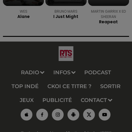
WES
BRUNO MARS
MARTIN GARRIX X ED
Alane
I Just Might
SHEERAN
Reapeat
RADIO
INFOS
PODCAST
TOP INDÉ
CKOI CE TITRE ?
SORTIR
JEUX
PUBLICITÉ
CONTACT