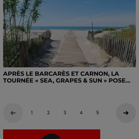
APRÈS LE BARCARÈS ET CARNON, LA
TOURNÉE « SEA, GRAPES & SUN » POSE...
1
2
3
4
5