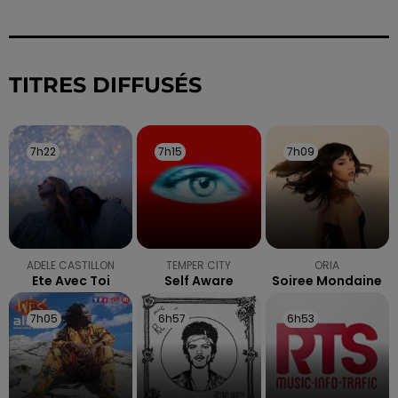
TITRES DIFFUSÉS
7h22
7h22
7h15
7h15
7h09
7h09
ADELE CASTILLON
TEMPER CITY
ORIA
Ete Avec Toi
Self Aware
Soiree Mondaine
7h05
7h05
6h57
6h57
6h53
6h53