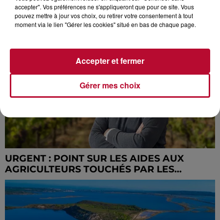
accepter". Vos préférences ne s'appliqueront que pour ce site. Vous
GRAND DOSSIER : COMMENT PAYER
pouvez mettre à jour vos choix, ou retirer votre consentement à tout
MOINS D’IMPÔTS LOCAUX ?
moment via le lien "Gérer les cookies" situé en bas de chaque page.
Accepter et fermer
Gérer mes choix
URGENT : POINT SUR LES AIDES AUX
AGRICULTEURS TOUCHÉS PAR LES...