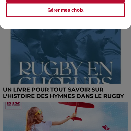
MÉTÉO DU WEEK-END : LE TEMPS ESTIVAL
SE POURSUIT PRÈS DE LA...
Gérer mes choix
UN LIVRE POUR TOUT SAVOIR SUR
L’HISTOIRE DES HYMNES DANS LE RUGBY