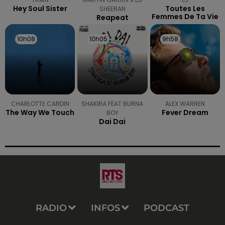
Hey Soul Sister
Toutes Les
SHEERAN
Femmes De Ta Vie
Reapeat
10h08
10h08
10h05
10h05
9h58
9h58
CHARLOTTE CARDIN
SHAKIRA FEAT BURNA
ALEX WARREN
The Way We Touch
Fever Dream
BOY
Dai Dai
RADIO
INFOS
PODCAST