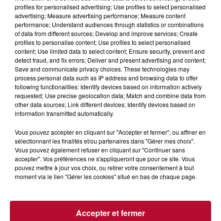
profiles for personalised advertising; Use profiles to select personalised
advertising; Measure advertising performance; Measure content
performance; Understand audiences through statistics or combinations
of data from different sources; Develop and improve services; Create
profiles to personalise content; Use profiles to select personalised
content; Use limited data to select content; Ensure security, prevent and
WORLD CLEANUP DAY: PLUSIEURS
detect fraud, and fix errors; Deliver and present advertising and content;
Save and communicate privacy choices. These technologies may
CENTAINES DE RASSEMBLEMENTS
process personal data such as IP address and browsing data to offer
PRÉVUS...
following functionalities: Identify devices based on information actively
requested; Use precise geolocation data; Match and combine data from
other data sources; Link different devices; Identify devices based on
information transmitted automatically.
Vous pouvez accepter en cliquant sur "Accepter et fermer", ou affiner en
sélectionnant les finalités et/ou partenaires dans "Gérer mes choix".
Vous pouvez également refuser en cliquant sur "Continuer sans
accepter". Vos préférences ne s'appliqueront que pour ce site. Vous
pouvez mettre à jour vos choix, ou retirer votre consentement à tout
moment via le lien "Gérer les cookies" situé en bas de chaque page.
Accepter et fermer