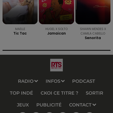
MAELLE
HUGEL X SOLTO
SHAWN MENDES X
Tic Tac
Jamaican
CAMILA CABELLO
Senorita
RADIO
INFOS
PODCAST
TOP INDÉ
CKOI CE TITRE ?
SORTIR
JEUX
PUBLICITÉ
CONTACT