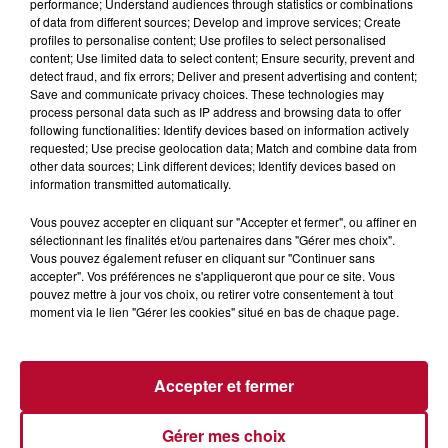
performance; Understand audiences through statistics or combinations
of data from different sources; Develop and improve services; Create
profiles to personalise content; Use profiles to select personalised
content; Use limited data to select content; Ensure security, prevent and
detect fraud, and fix errors; Deliver and present advertising and content;
Save and communicate privacy choices. These technologies may
LA REVUE DE PRESSE DU MARDI 20
process personal data such as IP address and browsing data to offer
following functionalities: Identify devices based on information actively
NOVEMBRE
requested; Use precise geolocation data; Match and combine data from
other data sources; Link different devices; Identify devices based on
information transmitted automatically.
Vous pouvez accepter en cliquant sur "Accepter et fermer", ou affiner en
sélectionnant les finalités et/ou partenaires dans "Gérer mes choix".
Vous pouvez également refuser en cliquant sur "Continuer sans
accepter". Vos préférences ne s'appliqueront que pour ce site. Vous
pouvez mettre à jour vos choix, ou retirer votre consentement à tout
moment via le lien "Gérer les cookies" situé en bas de chaque page.
Accepter et fermer
LA REVUE DE PRESSE DU LUNDI 19
Gérer mes choix
NOVEMBRE